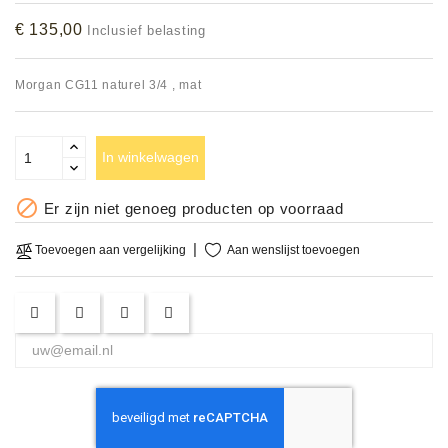
Accessoires
€ 135,00
Inclusief belasting
DEMO
Morgan CG11 naturel 3/4 , mat
MODELLEN
OPRUIMING
In winkelwagen
OCCASIONS

Er zijn niet genoeg producten op voorraad
DEMONSTRATIES
Aan wenslijst toevoegen
Toevoegen aan vergelijking
&
CLINICS
VERHUUR,
SERVICE
&
DIENSTEN