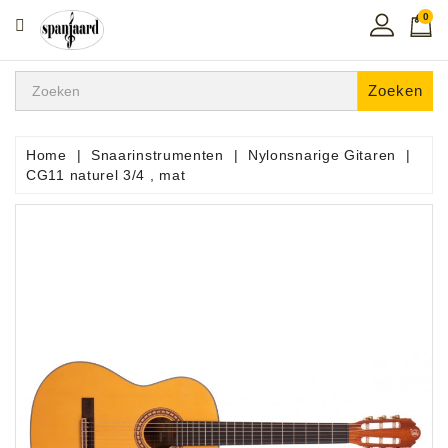
0
CATEGORIE
Home
Zoeken
Muziekles
In
Home
Snaarinstrumenten
Nylonsnarige Gitaren
De
CG11 naturel 3/4 , mat
Regio
Toetsen
Instrumenten
Hifi
Snaarinstrumenten
Pro
Audio