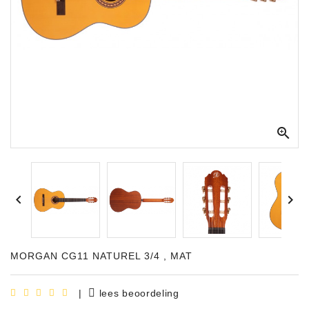
Apparatuur
Opname
Apparatuur
Blaasinstrumenten
Slaginstrumenten

Microfoons
Versterking


Instrumenten
Celtic
Instruments
MORGAN CG11 NATUREL 3/4 , MAT
Shop
Bladmuziek
|
lees beoordeling