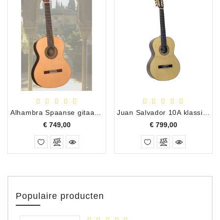
Alhambra Spaanse gitaar model 5P Abeto
Juan Salvador 10A klassiek gitaar, massief Fichte/ massief palissander
Prijs
Prijs
€ 749,00
€ 799,00
Populaire producten