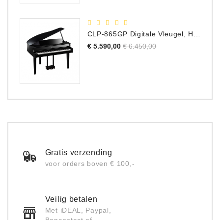
CLP-865GP Digitale Vleugel, Hoogglans Zwart, DEMO Model
Normale
Prijs
€ 5.590,00
€ 6.450,00
prijs
Gratis verzending
voor orders boven € 100,-
Veilig betalen
Met iDEAL, Paypal,