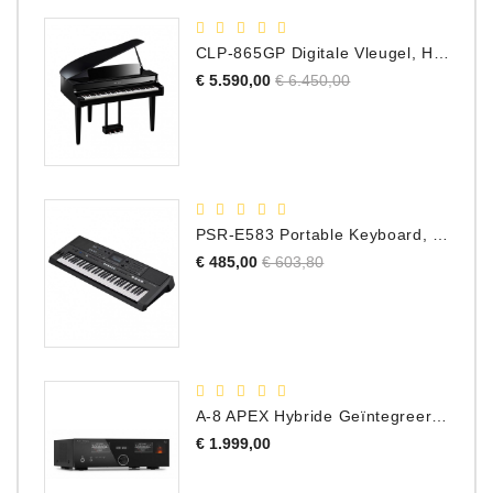
CLP-865GP Digitale Vleugel, Hoogglans Zwart, DEMO Model
Normale
Prijs
€ 5.590,00
€ 6.450,00
prijs
PSR-E583 Portable Keyboard, 61 Toetsen
Normale
Prijs
€ 485,00
€ 603,80
prijs
A-8 APEX Hybride Geïntegreerde Versterker
Prijs
€ 1.999,00