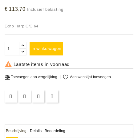
Accessoires
€ 113,70
Inclusief belasting
DEMO
Echo Harp C/G 64
MODELLEN
OPRUIMING
In winkelwagen
OCCASIONS

Laatste items in voorraad
DEMONSTRATIES
Aan wenslijst toevoegen
Toevoegen aan vergelijking
&
CLINICS
VERHUUR,
SERVICE
&
DIENSTEN
Beschrijving
Details
Beoordeling