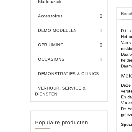
Bladmuziek
Besch
Accessoires
DEMO Opname App
DEMO Toe
DEMO MODELLEN
Dit i
Het b
Opruiming Elec. Gitaren & Amps
Opruiming S
Opruiming 
Opruiming Opname A
Opruiming Toetsen
Van v
OPRUIMING
midde
Occ. Gitaar/Bas Ve
Daarb
OCCASIONS
helde
Daarn
DEMONSTRATIES & CLINICS
Mel
Deze 
VERHUUR, SERVICE &
verst
DIENSTEN
En da
Via e
De Ha
gelev
Populaire producten
Speci