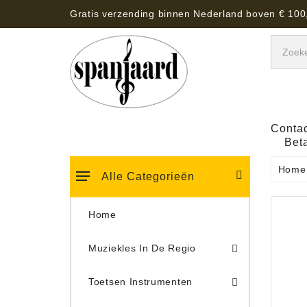
Gratis verzending binnen Nederland boven € 100
Contac
Bet
Home
Alle Categorieën
Home
Muziekles In De Regio
Keyboard Tassen, Koffers, Hoezen
Toetsen Instrumenten
Draaitafel/Platenspeler 
Draaitafel/Platenspeler Vervangings Naalden Tonar