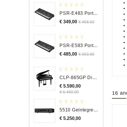
PSR-E483 Portable Keyboard, 61 Toetsen
€ 349,00
Normale
Prijs
€ 458,60
prijs
PSR-E583 Portable Keyboard, 61 Toetsen
€ 485,00
Normale
Prijs
€ 603,80
prijs
CLP-865GP Digitale Vleugel, Hoogglans Zwart, DEMO Model
€ 5.590,00
Normale
Prijs
prijs
€ 6.450,00
16 an
5510 Geïntegreerde Versterker
€ 5.250,00
Prijs