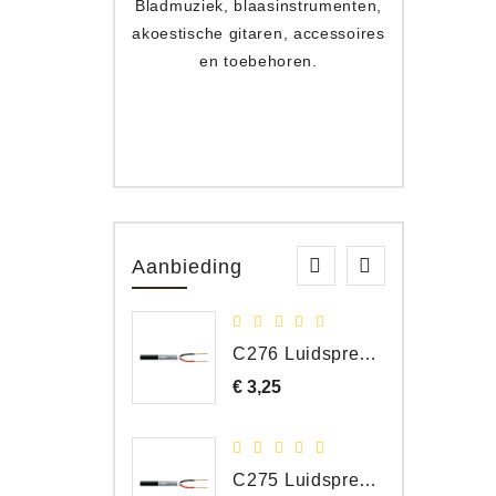
Bladmuziek, blaasinstrumenten,
Toets
akoestische gitaren, accessoires
apparat
en toebehoren.
Aanbieding
C276 Luidspreker kabel 2 x 2,50 mm² (per meter)
€ 3,25
Prijs
C275 Luidspreker kabel 2 x 1,50 mm² (Per Meter)