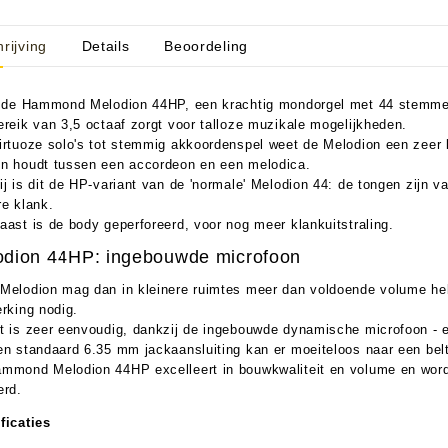
rijving
Details
Beoordeling
aratuur
tseninstrumenten
s de Hammond Melodion 44HP, een krachtig mondorgel met 44 stemm
ereik van 3,5 octaaf zorgt voor talloze muzikale mogelijkheden.
laginstrumenten
Microfoons/Opname
pparatuur
 Instrumenten
Vincent Kabels OPRUIMING
Van Den Hul Kabels OPRUIMING
irtuoze solo's tot stemmig akkoordenspel weet de Melodion een zeer ka
n houdt tussen een accordeon en een melodica.
rsterking
ij is dit de HP-variant van de 'normale' Melodion 44: de tongen zijn 
re klank.
aast is de body geperforeerd, voor nog meer klankuitstraling.
odion 44HP: ingebouwde microfoon
Melodion mag dan in kleinere ruimtes meer dan voldoende volume he
erking nodig.
t is zeer eenvoudig, dankzij de ingebouwde dynamische microfoon - ee
en standaard 6.35 mm jackaansluiting kan er moeiteloos naar een belt
mmond Melodion 44HP excelleert in bouwkwaliteit en volume en wordt
erd.
ficaties