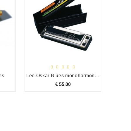
es
Lee Oskar Blues mondharmonica F
€ 55,00
Prijs