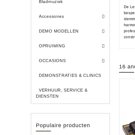
Bladmuziek
De Le
bespel
Accessoires
stemmi
harmo
DEMO Opname App
DEMO Toe
DEMO MODELLEN
profe
constr
Opruiming Elec. Gitaren & Amps
Opruiming S
Opruiming 
Opruiming Opname A
Opruiming Toetsen
OPRUIMING
Occ. Gitaar/Bas Ve
OCCASIONS
16 an
DEMONSTRATIES & CLINICS
VERHUUR, SERVICE &
DIENSTEN
Populaire producten