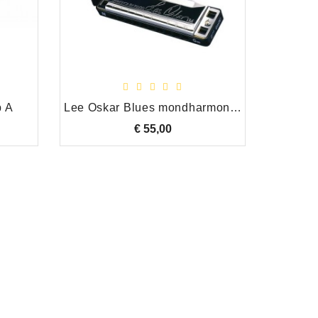
p A
Lee Oskar Blues mondharmonica E natural minor
H
€ 55,00
Prijs