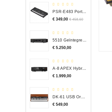
PSR-E483 Portable Keyboard, 61 Toetsen
€ 349,00
Normale
Prijs
€ 458,60
prijs
5510 Geïntegreerde Versterker
€ 5.250,00
Prijs
A-8 APEX Hybride Geïntegreerde Versterker
€ 1.999,00
Prijs
DK-61 USB Orgel Controller met Drawbars
€ 549,00
Prijs