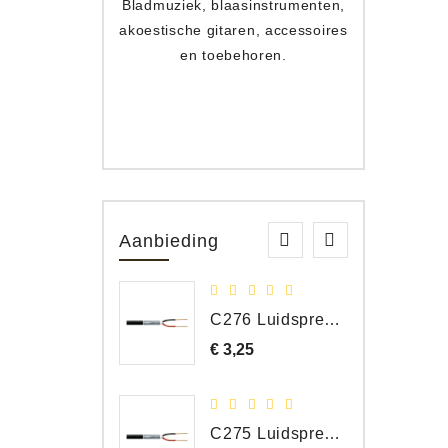
Bladmuziek, blaasinstrumenten,
Toets
akoestische gitaren, accessoires
apparat
en toebehoren.
Aanbieding
C276 Luidspreker kabel 2 x 2,50 mm² (per meter)
€ 3,25
Prijs
C275 Luidspreker kabel 2 x 1,50 mm² (Per Meter)