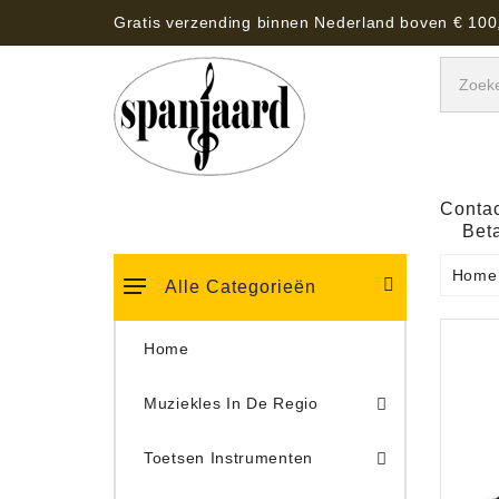
Gratis verzending binnen Nederland boven € 100
Contac
Bet
Home
Alle Categorieën
Home
Muziekles In De Regio
Keyboard Tassen, Koffers, Hoezen
Toetsen Instrumenten
Draaitafel/Platenspeler 
Draaitafel/Platenspeler Vervangings Naalden Tonar