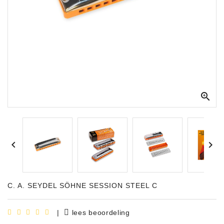
Apparatuur
Opname
Apparatuur
Blaasinstrumenten
Slaginstrumenten

Microfoons
Versterking


Instrumenten
Celtic
Instruments
C. A. SEYDEL SÖHNE SESSION STEEL C
Shop
Bladmuziek
|
lees beoordeling