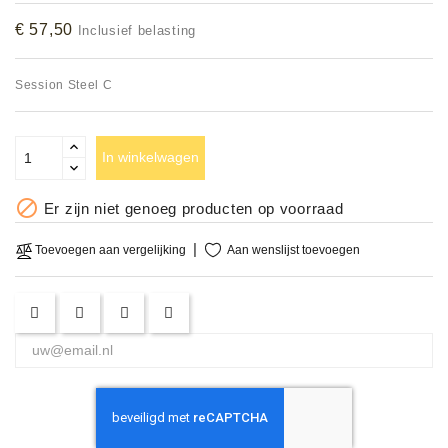
Accessoires
€ 57,50
Inclusief belasting
DEMO
Session Steel C
MODELLEN
OPRUIMING
In winkelwagen
OCCASIONS

Er zijn niet genoeg producten op voorraad
DEMONSTRATIES
Aan wenslijst toevoegen
Toevoegen aan vergelijking
&
CLINICS
VERHUUR,
SERVICE
&
DIENSTEN