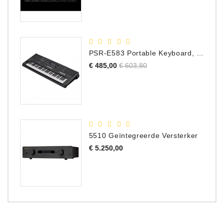
PSR-E583 Portable Keyboard, 61 Toetsen
Normale
Prijs
€ 485,00
€ 603,80
prijs
5510 Geïntegreerde Versterker
Prijs
€ 5.250,00