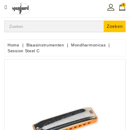
0
CATEGORIE
Home
Zoeken
Muziekles
In
Home
Blaasinstrumenten
Mondharmonicas
De
Session Steel C
Regio
Toetsen
Instrumenten
Hifi
Snaarinstrumenten
Pro
Audio