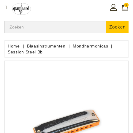
0
CATEGORIE
Home
Zoeken
Muziekles
In
Home
Blaasinstrumenten
Mondharmonicas
De
Session Steel Bb
Regio
Toetsen
Instrumenten
Hifi
Snaarinstrumenten
Pro
Audio