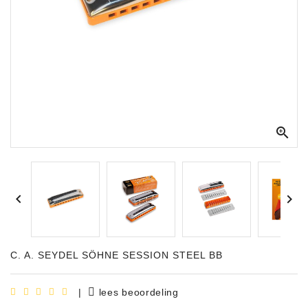
Apparatuur
Opname
Apparatuur
Blaasinstrumenten
Slaginstrumenten

Microfoons
Versterking


Instrumenten
Celtic
Instruments
C. A. SEYDEL SÖHNE SESSION STEEL BB
Shop
Bladmuziek
|
lees beoordeling