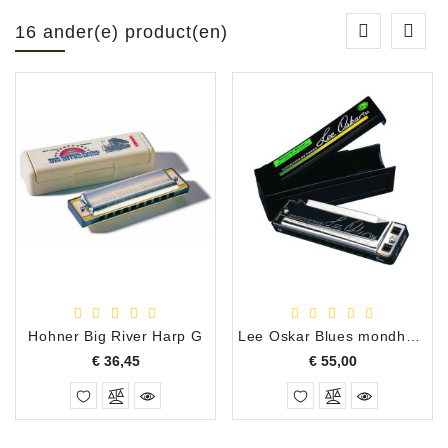
16 ander(e) product(en)
Hohner Big River Harp G
Lee Oskar Blues mondharmonica E natural minor
Prijs
Prijs
€ 36,45
€ 55,00