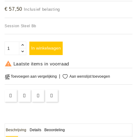
Accessoires
€ 57,50
Inclusief belasting
DEMO
Session Steel Bb
MODELLEN
OPRUIMING
In winkelwagen
OCCASIONS

Laatste items in voorraad
DEMONSTRATIES
Aan wenslijst toevoegen
Toevoegen aan vergelijking
&
CLINICS
VERHUUR,
SERVICE
&
DIENSTEN
Beschrijving
Details
Beoordeling