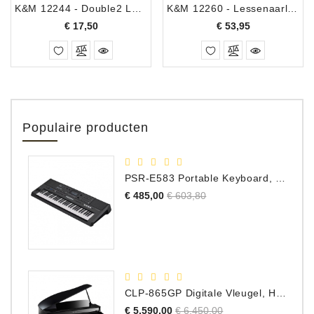
K&M 12244 - Double2 LED FlexLight Lessenaarlamp
K&M 12260 - Lessenaarlamp dubbel + gloeilamp
Prijs
Prijs
€ 17,50
€ 53,95
Populaire producten
PSR-E583 Portable Keyboard, 61 Toetsen
Normale
Prijs
€ 485,00
€ 603,80
prijs
CLP-865GP Digitale Vleugel, Hoogglans Zwart, DEMO Model
Normale
Prijs
€ 5.590,00
€ 6.450,00