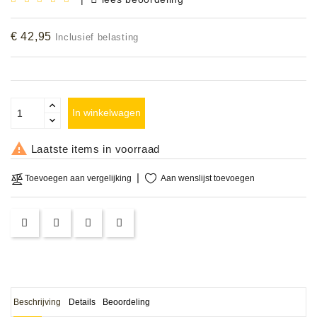
Accessoires
€ 42,95
Inclusief belasting
DEMO
MODELLEN
OPRUIMING
In winkelwagen
OCCASIONS

Laatste items in voorraad
DEMONSTRATIES
Aan wenslijst toevoegen
Toevoegen aan vergelijking
&
CLINICS
VERHUUR,
SERVICE
&
DIENSTEN
Beschrijving
Details
Beoordeling