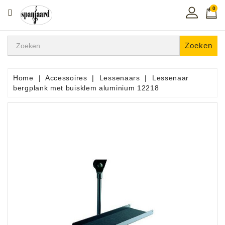
0
CATEGORIE
Home
Zoeken
Muziekles
In
Home
Accessoires
Lessenaars
Lessenaar
De
bergplank met buisklem aluminium 12218
Regio
Toetsen
Instrumenten
Hifi
Snaarinstrumenten
Pro
Audio