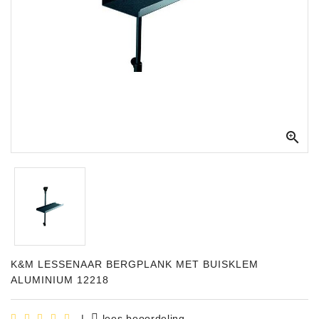
Apparatuur
Opname
Apparatuur
Blaasinstrumenten
Slaginstrumenten

Microfoons
Versterking
Instrumenten
Celtic
Instruments
K&M LESSENAAR BERGPLANK MET BUISKLEM
Shop
ALUMINIUM 12218
Bladmuziek
|
lees beoordeling