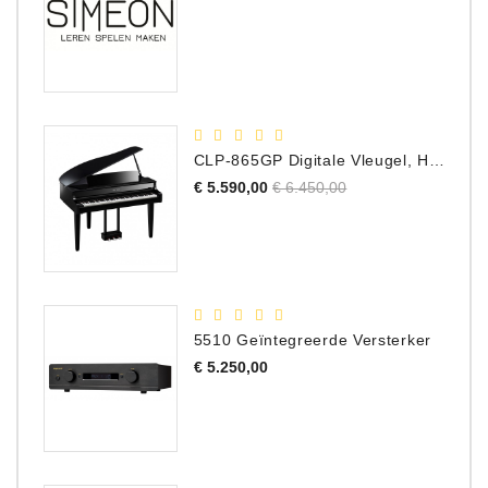
CLP-865GP Digitale Vleugel, Hoogglans Zwart, DEMO Model
Normale
Prijs
€ 5.590,00
€ 6.450,00
prijs
5510 Geïntegreerde Versterker
Prijs
€ 5.250,00