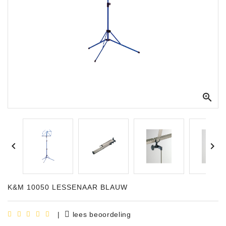
Apparatuur
Opname
Apparatuur
Blaasinstrumenten
Slaginstrumenten

Microfoons
Versterking


Instrumenten
Celtic
Instruments
K&M 10050 LESSENAAR BLAUW
Shop
Bladmuziek
|
lees beoordeling