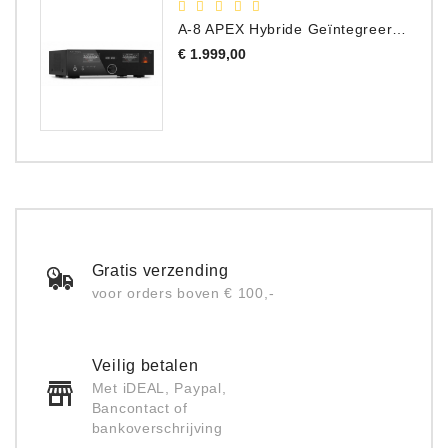
A-8 APEX Hybride Geïntegreerde Versterker
Prijs
€ 1.999,00
Gratis verzending
voor orders boven € 100,-
Veilig betalen
Met iDEAL, Paypal,
Bancontact of
bankoverschrijving