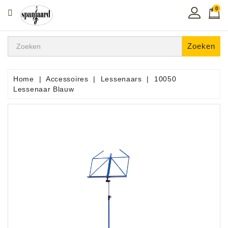
0
CATEGORIE
Home
Zoeken
Muziekles
In
Home
Accessoires
Lessenaars
10050
De
Lessenaar Blauw
Regio
Toetsen
Instrumenten
Hifi
Snaarinstrumenten
Pro
Audio