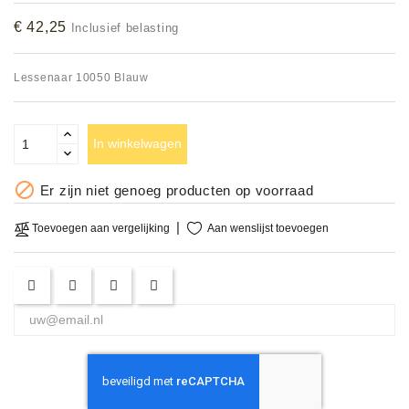
Accessoires
€ 42,25
Inclusief belasting
DEMO
Lessenaar 10050 Blauw
MODELLEN
OPRUIMING
In winkelwagen
OCCASIONS

Er zijn niet genoeg producten op voorraad
DEMONSTRATIES
Aan wenslijst toevoegen
Toevoegen aan vergelijking
&
CLINICS
VERHUUR,
SERVICE
&
DIENSTEN