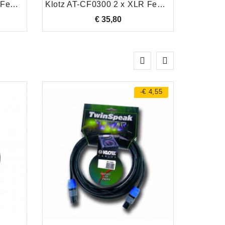
Klotz AT-CF0100 2 x XLR Female/2 x RCA Male, 1.0 Meter
Klotz AT-CF0300 2 x XLR Female/2 x RCA Male, 3.0 Meter
€ 35,80
Prijs
-€ 4,55