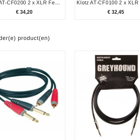
Klotz AT-CF0200 2 x XLR Female - 2 x RCA Male, 2,0 Meter
€ 34,20
Prijs
€ 32,45
Prijs
der(e) product(en)