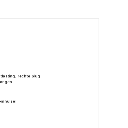
tlasting, rechte plug
gangen
 omhulsel