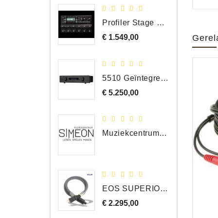
Profiler Stage MK 2
€ 1.549,00
Prijs
Gerel
5510 Geïntegreerde Versterker
€ 5.250,00
Prijs
Muziekcentrum Simeon Bergen
EOS SUPERIOR EM Schuko - C15 - Netstroom Kabel, 1.0 Meter
€ 2.295,00
Prijs