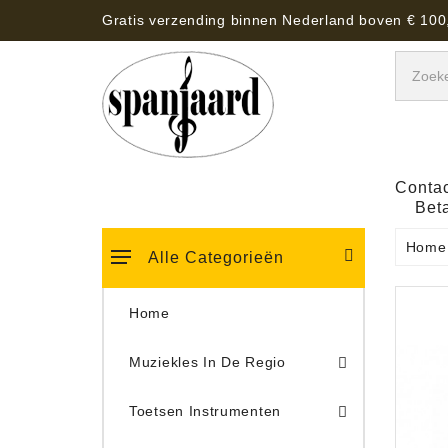
Gratis verzending binnen Nederland boven € 100
Contac
Bet
Home
Alle Categorieën
Home
Muziekles In De Regio
Keyboard Tassen, Koffers, Hoezen
Toetsen Instrumenten
Draaitafel/Platenspeler 
Draaitafel/Platenspeler Vervangings Naalden Tonar