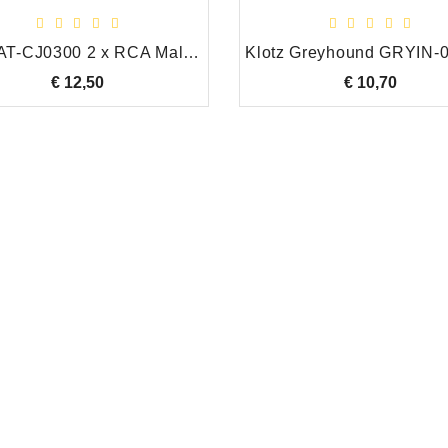
Klotz AT-CJ0300 2 x RCA Male naar 2 X Jack Male, 3.0 Meter
€ 12,50
Prijs
€ 10,70
Prijs