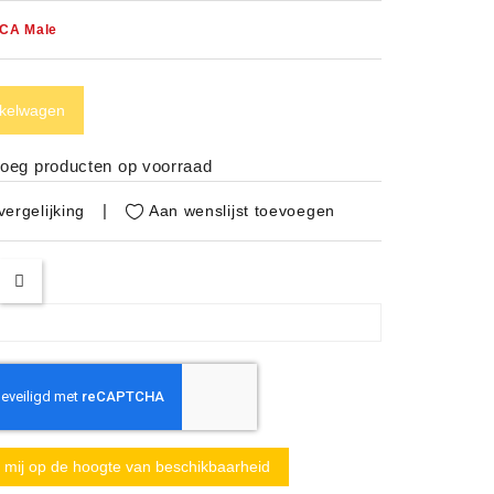
RCA Male
nkelwagen
noeg producten op voorraad
Aan wenslijst toevoegen
ergelijking
mij op de hoogte van beschikbaarheid