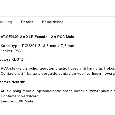
rijving
Details
Beoordeling
aratuur
tseninstrumenten
laginstrumenten
Microfoons/Opname
pparatuur
 Instrumenten
Vincent Kabels OPRUIMING
Van Den Hul Kabels OPRUIMING
 AT-CF0600 2 x XLR Female - 2 x RCA Male
Kabel type: PCU201-Z, 3,8 mm x 7,6 mm
rsterking
J
acket: PVC
ectors KLOTZ:
RCA-stekker, 2 polig, gegoten plastic hoes, anti kink plus trekon
Contacten: 24-karaats vergulde contacten voor verliesvrij over
ctors Neutrik:
XLR 3 polig female, sprankelende brons metallic, zwart plastic
Contacten: verzilverd
Lengte: 6,00 Meter