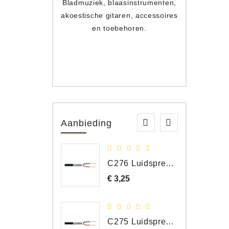
Bladmuziek, blaasinstrumenten,
Toets
akoestische gitaren, accessoires
apparat
en toebehoren.
Aanbieding
C276 Luidspreker kabel 2 x 2,50 mm² (per meter)
€ 3,25
Prijs
C275 Luidspreker kabel 2 x 1,50 mm² (Per Meter)