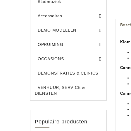
Bladmuziek
Accessoires
Besch
DEMO Opname App
DEMO Toe
DEMO MODELLEN
Opruiming Elec. Gitaren & Amps
Opruiming S
Opruiming 
Opruiming Opname A
Opruiming Toetsen
Klotz
OPRUIMING
Occ. Gitaar/Bas Ve
OCCASIONS
Conn
DEMONSTRATIES & CLINICS
VERHUUR, SERVICE &
DIENSTEN
Conne
Populaire producten