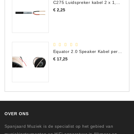
C275 Luidspreker kabel 2 x 1,50 mm² (Per Meter)
Prijs
€ 2,25
Equator 2.0 Speaker Kabel per meter
Prijs
€ 17,25
OVER ONS
Spanjaard Muziek is de specialist op het gebied van
muziekinstrumenten en HiFi apparatuur in Alkmaar en