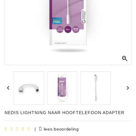
Apparatuur
Opname
Apparatuur
Blaasinstrumenten
Slaginstrumenten

Microfoons
Versterking


Instrumenten
Celtic
Instruments
NEDIS LIGHTNING NAAR HOOFTELEFOON ADAPTER
Shop
Bladmuziek
|
lees beoordeling