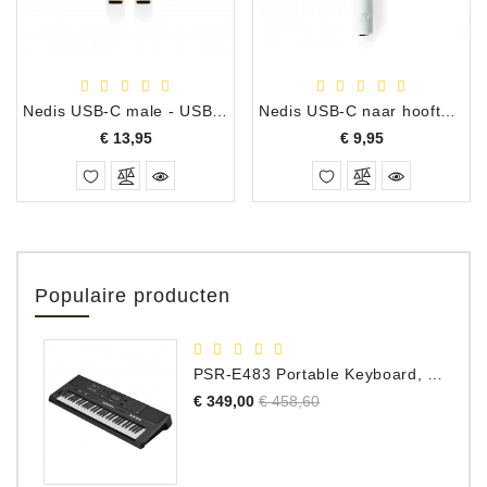
Nedis USB-C male - USB-C male kabel 1m
Nedis USB-C naar hooftelefoon adapter
Prijs
Prijs
€ 13,95
€ 9,95
Populaire producten
PSR-E483 Portable Keyboard, 61 Toetsen
Normale
Prijs
€ 349,00
€ 458,60
prijs