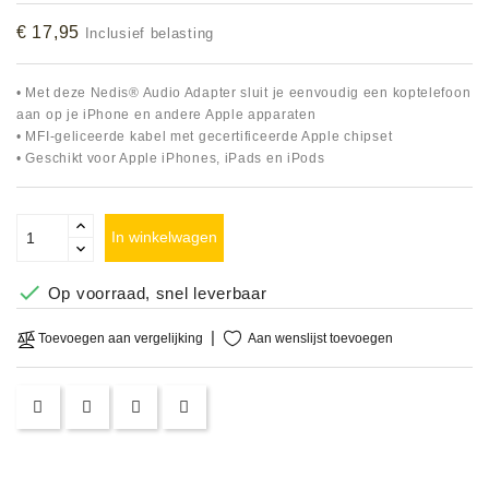
Accessoires
€ 17,95
Inclusief belasting
DEMO
• Met deze Nedis® Audio Adapter sluit je eenvoudig een koptelefoon
MODELLEN
aan op je iPhone en andere Apple apparaten
• MFI-geliceerde kabel met gecertificeerde Apple chipset
OPRUIMING
• Geschikt voor Apple iPhones, iPads en iPods
OCCASIONS
In winkelwagen
DEMONSTRATIES
&

Op voorraad, snel leverbaar
CLINICS
Aan wenslijst toevoegen
Toevoegen aan vergelijking
VERHUUR,
SERVICE
&
DIENSTEN