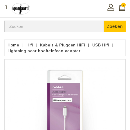
0
CATEGORIE
Home
Zoeken
Muziekles
In
Home
Hifi
Kabels & Pluggen HiFi
USB Hifi
De
Lightning naar hooftelefoon adapter
Regio
Toetsen
Instrumenten
Hifi
Snaarinstrumenten
Pro
Audio