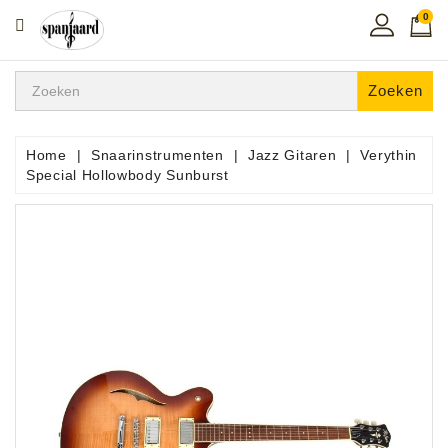
0
CATEGORIE
Home
Zoeken
Muziekles
In
Home
Snaarinstrumenten
Jazz Gitaren
Verythin
De
Special Hollowbody Sunburst
Regio
Toetsen
Instrumenten
Hifi
Snaarinstrumenten
Pro
Audio