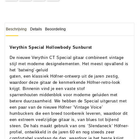
Beschrijving
Details
Beoordeling
Verythin Special Hollowbody Sunburst
De nieuwe Verythin CT Special gitaar combineert vintage
stijl met moderne designelementen. Het meest opvallend is
het ‘batwing’-geluid
gaten, een klassiek Höfner-ontwerp uit de jaren zestig,
waardoor deze gitaar de kenmerkende Höfner-retro-look
krijgt. Binnenin vind je een vaste stof
sparrenhouten middenblok voor moderne geluiden met
betere duurzaamheid. We hebben de Special uitgerust met
een paar van de nieuwe Höfner ‘Vintage Voice’
humbuckers die een breed toonbereik leveren, waardoor dit
een extreem veelzijdige gitaar is, van blues tot bijtend
steen. De hals maakt gebruik van ons ‘Slendaneck’ Höfner-
profiel, ontwikkeld in de jaren 60 en nog steeds zeer
comfortabel vandaag de dag, waardoor je het beste krijgt