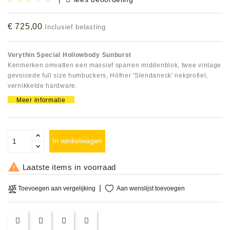
Accessoires
€ 725,00
Inclusief belasting
DEMO
MODELLEN
Verythin Special Hollowbody Sunburst
Kenmerken omvatten een massief sparren middenblok, twee vintage
OPRUIMING
gevoicede full size humbuckers, Höfner 'Slendaneck' nekprofiel,
vernikkelde hardware.
OCCASIONS
Meer informatie
DEMONSTRATIES
&
In winkelwagen
CLINICS

Laatste items in voorraad
VERHUUR,
SERVICE
Aan wenslijst toevoegen
Toevoegen aan vergelijking
&
DIENSTEN