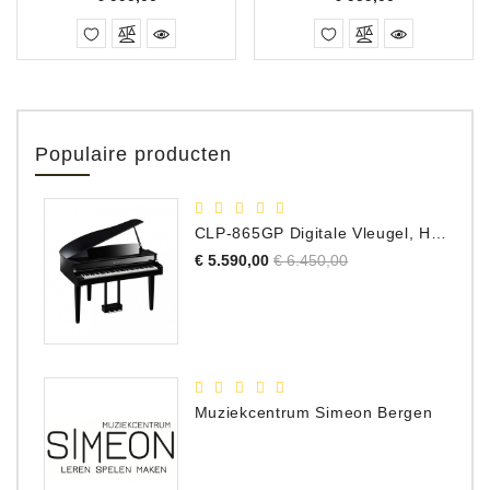
Populaire producten
CLP-865GP Digitale Vleugel, Hoogglans Zwart, DEMO Model
Normale
Prijs
€ 5.590,00
€ 6.450,00
prijs
Muziekcentrum Simeon Bergen