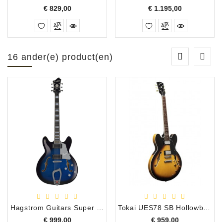
Prijs
Prijs
€ 829,00
€ 1.195,00
16 ander(e) product(en)
Hagstrom Guitars Super Viking Dark Baltic Sea Flame
Tokai UES78 SB Hollowbody Gitaar - Sunburst
Prijs
Prijs
€ 999,00
€ 959,00