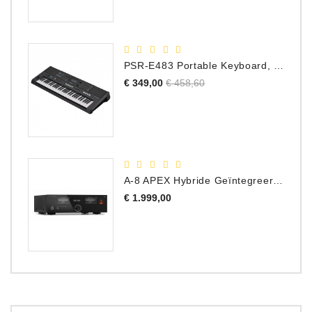
PSR-E483 Portable Keyboard, 61 Toetsen
Normale
Prijs
€ 349,00
€ 458,60
prijs
A-8 APEX Hybride Geïntegreerde Versterker
Prijs
€ 1.999,00