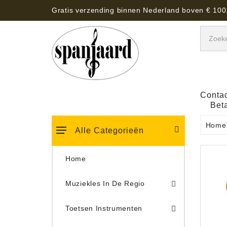
Gratis verzending binnen Nederland boven € 100
Contac
Bet
Home
Alle Categorieën
Home
Muziekles In De Regio
Keyboard Tassen, Koffers, Hoezen
Toetsen Instrumenten
Draaitafel/Platenspeler 
Draaitafel/Platenspeler Vervangings Naalden Tonar