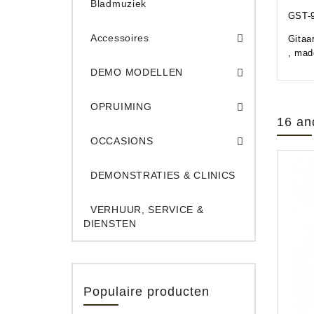
Bladmuziek
GST-
Accessoires
Gitaa
, made
DEMO Opname App
DEMO Toe
DEMO MODELLEN
Opruiming Elec. Gitaren & Amps
Opruiming S
Opruiming 
Opruiming Opname A
Opruiming Toetsen
OPRUIMING
16 an
Occ. Gitaar/Bas Ve
OCCASIONS
DEMONSTRATIES & CLINICS
VERHUUR, SERVICE &
DIENSTEN
Populaire producten