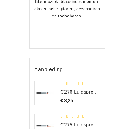
Bladmuziek, blaasinstrumenten,
Toets
akoestische gitaren, accessoires
apparat
en toebehoren.
Aanbieding
C276 Luidspreker kabel 2 x 2,50 mm² (per meter)
€ 3,25
Prijs
C275 Luidspreker kabel 2 x 1,50 mm² (Per Meter)