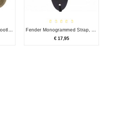
LG Straps Comfy Suede Bootlace Beige Gitaarband
Fender Monogrammed Strap, Wit / Bruin / Geel
€ 17,95
Prijs