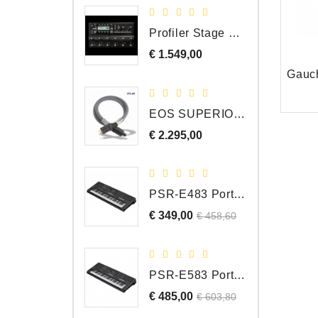
Profiler Stage MK 2
€ 1.549,00
Prijs
Gauc
EOS SUPERIOR EM Schuko - C15 - Netstroom Kabel, 1.0 Meter
€ 2.295,00
Prijs
PSR-E483 Portable Keyboard, 61 Toetsen
€ 349,00
Normale
Prijs
€ 458,60
prijs
PSR-E583 Portable Keyboard, 61 Toetsen
€ 485,00
Normale
Prijs
€ 603,80
prijs