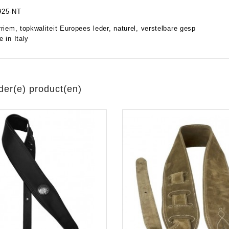
925-NT
rriem, topkwaliteit Europees leder, naturel, verstelbare gesp
 in Italy
aratuur
tseninstrumenten
laginstrumenten
Microfoons/Opname
pparatuur
 Instrumenten
Vincent Kabels OPRUIMING
Van Den Hul Kabels OPRUIMING
der(e) product(en)
rsterking