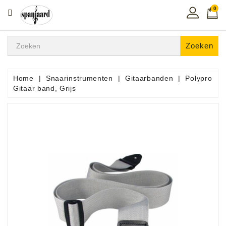
0
CATEGORIE
Home
Zoeken
Muziekles
In
Home
Snaarinstrumenten
Gitaarbanden
Polypro
De
Gitaar band, Grijs
Regio
Toetsen
Instrumenten
Hifi
Snaarinstrumenten
Pro
Audio