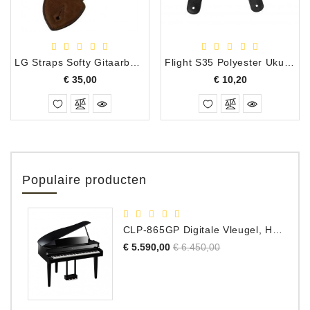
LG Straps Softy Gitaarband 2,5" Brown
Flight S35 Polyester Ukulele Strap, Marigold
Prijs
Prijs
€ 35,00
€ 10,20
Populaire producten
CLP-865GP Digitale Vleugel, Hoogglans Zwart, DEMO Model
Normale
Prijs
€ 5.590,00
€ 6.450,00
prijs