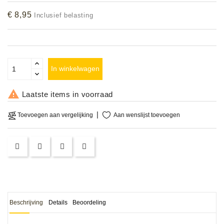
Accessoires
€ 8,95
Inclusief belasting
DEMO
MODELLEN
In winkelwagen
OPRUIMING

Laatste items in voorraad
OCCASIONS
Aan wenslijst toevoegen
Toevoegen aan vergelijking
DEMONSTRATIES
&
CLINICS
VERHUUR,
SERVICE
&
DIENSTEN
Beschrijving
Details
Beoordeling