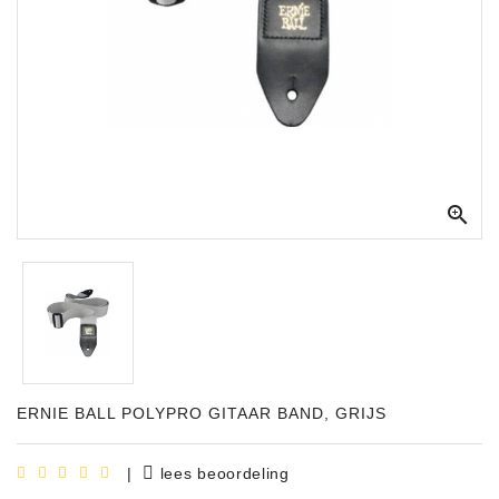
Apparatuur
Opname
Apparatuur
Blaasinstrumenten
Slaginstrumenten

Microfoons
Versterking
Instrumenten
Celtic
Instruments
ERNIE BALL POLYPRO GITAAR BAND, GRIJS
Shop
Bladmuziek
|
lees beoordeling