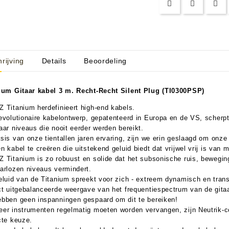
aratuur
tseninstrumenten
rijving
Details
Beoordeling
laginstrumenten
Microfoons/Opname
pparatuur
 Instrumenten
Vincent Kabels OPRUIMING
Van Den Hul Kabels OPRUIMING
ium Gitaar kabel 3 m. Recht-Recht Silent Plug (TI0300PSP)
rsterking
 Titanium herdefinieert high-end kabels.
evolutionaire kabelontwerp, gepatenteerd in Europa en de VS, scher
aar niveaus die nooit eerder werden bereikt.
sis van onze tientallen jaren ervaring, zijn we erin geslaagd om onze
 ​​kabel te creëren die uitstekend geluid biedt dat vrijwel vrij is van m
 Titanium is zo robuust en solide dat het subsonische ruis, bewegings
arlozen niveaus vermindert.
eluid van de Titanium spreekt voor zich - extreem dynamisch en tra
ct uitgebalanceerde weergave van het frequentiespectrum van de gitaa
bben geen inspanningen gespaard om dit te bereiken!
er instrumenten regelmatig moeten worden vervangen, zijn Neutrik-
cte keuze.