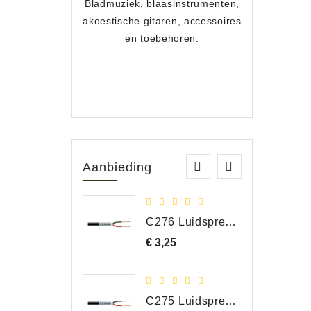
Bladmuziek, blaasinstrumenten,
Toets
akoestische gitaren, accessoires
apparat
en toebehoren.
Aanbieding
C276 Luidspreker kabel 2 x 2,50 mm² (per meter)
€ 3,25
Prijs
C275 Luidspreker kabel 2 x 1,50 mm² (Per Meter)