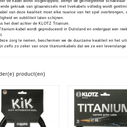
er de kabel wordt losgekoppeld, dempt de geïntegreerde schakelaar 
lende gekraak van gitaarwissels met livekabels volledig wordt geëlim
abel van deze kwaliteit moet elke nuance van het spel overbrengen, 
igheid en subtiliteit laten schijnen.
as het doel achter de KLOTZ Titanium.
Titanium-kabel wordt geproduceerd in Duitsland en ondergaat een reek
t.
deze zorg te nemen, beschermen we de duurzame kwaliteit en het uit
jn zelfs zo zeker van onze titaniumkabels dat we ze een levenslange
der(e) product(en)