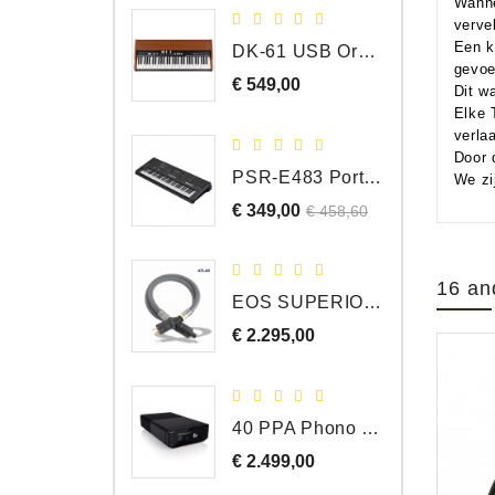
Wanne
verve
Een k
DK-61 USB Orgel Controller met Drawbars
gevoel
€ 549,00
Prijs
Dit w
Elke 
verlaa
Door 
PSR-E483 Portable Keyboard, 61 Toetsen
We zi
€ 349,00
Normale
Prijs
€ 458,60
prijs
16 an
EOS SUPERIOR EM Schuko - C15 - Netstroom Kabel, 1.0 Meter
€ 2.295,00
Prijs
40 PPA Phono Pre-Amp Draaitafel Voorversterker
€ 2.499,00
Prijs