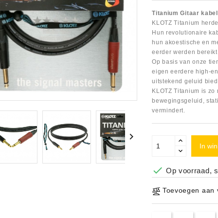
Titanium Gitaar kabe
Snaarinstrumenten
naarinstrumenten
Snaren Voor Spaanse Of Klassieke Gitaar (nylon)
Snaren Voor Staalsnarige Akoestische Gitaar (western)
Snaren Voor Electrisch Gitaar
Effecten Voor Akoestische Gitaar
Footswitches Voor Effecten
KLOTZ Titanium herdef
Hun revolutionaire ka
hun akoestische en m
eerder werden bereikt
Op basis van onze tien
pparatuur
crofoons
usrite
a
faces Universal Audio
eigen eerdere high-end
uitstekend geluid biedt
KLOTZ Titanium is zo 
Blaasinstrumenten
tandaards
bewegingsgeluid, stati
vermindert.
ndpans

Kabels XLR - Jack (Balanced)
Kabels XLR - Jack (Unbalanced)
In wi

Op voorraad, s
Toevoegen aan v