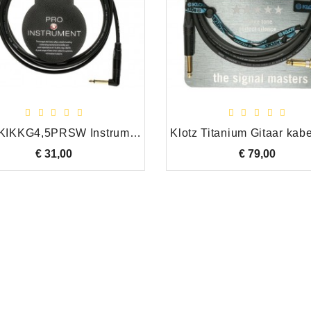
Klotz KIKKG4,5PRSW Instrumentkabel 4,5m R-H
€ 31,00
Prijs
€ 79,00
Prijs