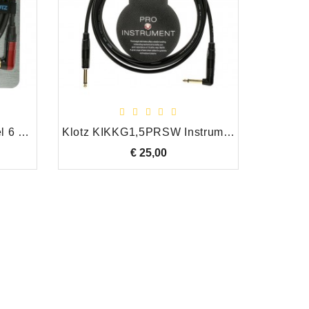
Klotz Titanium Gitaar kabel 6 m. Recht-Haaks Silent Plug (TIR0600PSP)
Klotz KIKKG1,5PRSW Instrumentkabel 1,5m R-H
€ 25,00
Prijs