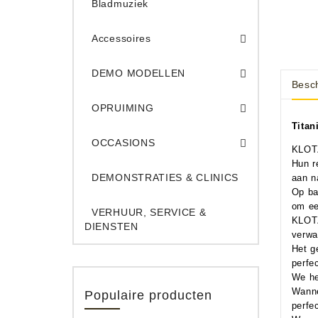
Bladmuziek
Accessoires
DEMO Opname App
DEMO Toe
DEMO MODELLEN
Besch
Opruiming Elec. Gitaren & Amps
Opruiming S
Opruiming 
Opruiming Opname A
Opruiming Toetsen
OPRUIMING
Titan
Occ. Gitaar/Bas Ve
OCCASIONS
KLOTZ
Hun r
DEMONSTRATIES & CLINICS
aan n
Op ba
om een
VERHUUR, SERVICE &
KLOTZ
DIENSTEN
verwa
Het g
perfe
We he
Wanne
Populaire producten
perfe