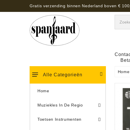
Gratis verzending binnen Nederland boven € 100
Contac
Bet
Home
Alle Categorieën
Home
Muziekles In De Regio
Keyboard Tassen, Koffers, Hoezen
Toetsen Instrumenten
Draaitafel/Platenspeler 
Draaitafel/Platenspeler Vervangings Naalden Tonar