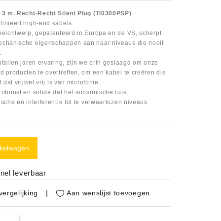
l 3 m. Recht-Recht Silent Plug (TI0300PSP)
inieert high-end kabels.
belontwerp, gepatenteerd in Europa en de VS, scherpt
echanische eigenschappen aan naar niveaus die nooit
.
tallen jaren ervaring, zijn we erin geslaagd om onze
 producten te overtreffen, om een ​​kabel te creëren die
 dat vrijwel vrij is van microfonie.
robuust en solide dat het subsonische ruis,
sche en interferentie tot te verwaarlozen niveaus
nkelwagen
nel leverbaar
Aan wenslijst toevoegen
ergelijking