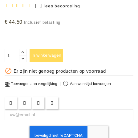
|
lees beoordeling
Accessoires
€ 44,50
Inclusief belasting
DEMO
MODELLEN
OPRUIMING
In winkelwagen
OCCASIONS

Er zijn niet genoeg producten op voorraad
DEMONSTRATIES
&
Aan wenslijst toevoegen
Toevoegen aan vergelijking
CLINICS
VERHUUR,
SERVICE
&
DIENSTEN