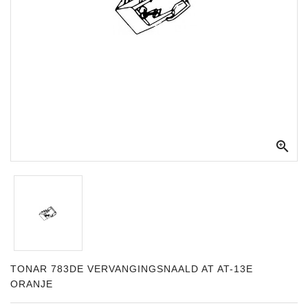
Apparatuur
Opname
Apparatuur
Blaasinstrumenten
Slaginstrumenten

Microfoons
Versterking
Instrumenten
Celtic
Instruments
Shop
TONAR 783DE VERVANGINGSNAALD AT AT-13E
ORANJE
Bladmuziek