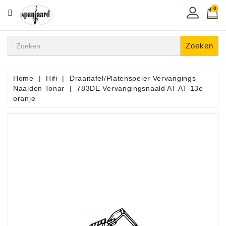
0
CATEGORIE
Home
Zoeken
Muziekles
In
Home
Hifi
Draaitafel/Platenspeler Vervangings
De
Naalden Tonar
783DE Vervangingsnaald AT AT-13e
Regio
oranje
Toetsen
Instrumenten
Hifi
Snaarinstrumenten
Pro
Audio