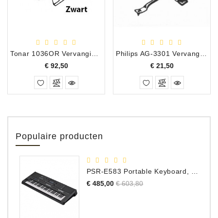
Tonar 1036OR Vervangingsnaald DN-350 M-20
Philips AG-3301 Vervangingsnaald
Prijs
Prijs
€ 92,50
€ 21,50
Populaire producten
PSR-E583 Portable Keyboard, 61 Toetsen
Normale
Prijs
€ 485,00
€ 603,80
prijs