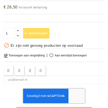
Accessoires
€ 26,50
Inclusief belasting
DEMO
MODELLEN
In winkelwagen
OPRUIMING

Er zijn niet genoeg producten op voorraad
OCCASIONS
Aan wenslijst toevoegen
Toevoegen aan vergelijking
DEMONSTRATIES
&
CLINICS
VERHUUR,
SERVICE
&
DIENSTEN