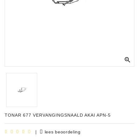
Apparatuur
Opname
Apparatuur
Blaasinstrumenten
Slaginstrumenten

Microfoons
Versterking
Instrumenten
Celtic
Instruments
TONAR 677 VERVANGINGSNAALD AKAI APN-5
Shop
Bladmuziek
|
lees beoordeling