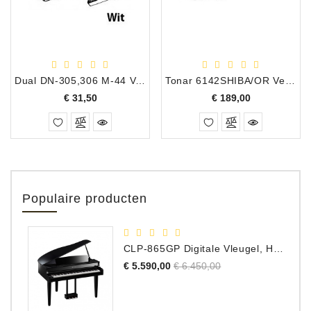
Dual DN-305,306 M-44 Vervangingsnaald
Tonar 6142SHIBA/OR Vervangingsnaald Akai RS-180 Origineel Shibata
Prijs
Prijs
€ 31,50
€ 189,00
Populaire producten
CLP-865GP Digitale Vleugel, Hoogglans Zwart, DEMO Model
Normale
Prijs
€ 5.590,00
€ 6.450,00
prijs