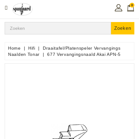
0
CATEGORIE
Home
Zoeken
Muziekles
In
Home
Hifi
Draaitafel/Platenspeler Vervangings
De
Naalden Tonar
677 Vervangingsnaald Akai APN-5
Regio
Toetsen
Instrumenten
Hifi
Snaarinstrumenten
Pro
Audio