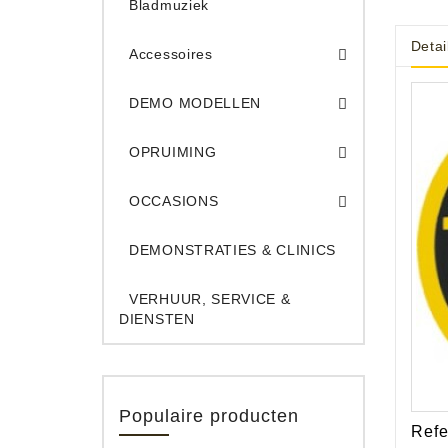
Bladmuziek
Detai
Accessoires
DEMO Opname App
DEMO Toe
DEMO MODELLEN
Opruiming Elec. Gitaren & Amps
Opruiming S
Opruiming 
Opruiming Opname A
Opruiming Toetsen
OPRUIMING
Occ. Gitaar/Bas Ve
OCCASIONS
DEMONSTRATIES & CLINICS
VERHUUR, SERVICE &
DIENSTEN
Populaire producten
Refe