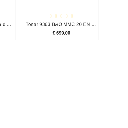
Tonar 571 Vervangingsnaald Akai APN-2
Tonar 9363 B&O MMC 20 EN (MMC 5000)
€ 699,00
Prijs