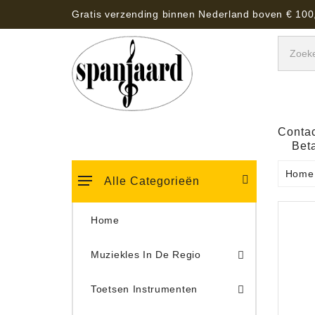
Gratis verzending binnen Nederland boven € 100
Contac
Bet
Home
Alle Categorieën
Home
Muziekles In De Regio
Keyboard Tassen, Koffers, Hoezen
Toetsen Instrumenten
Draaitafel/Platenspeler 
Draaitafel/Platenspeler Vervangings Naalden Tonar