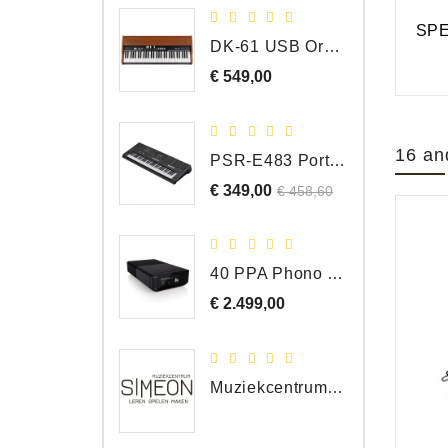
SPE
DK-61 USB Orgel Controller met Drawbars
€ 549,00
Prijs
16 an
PSR-E483 Portable Keyboard, 61 Toetsen
€ 349,00
Normale
Prijs
€ 458,60
prijs
40 PPA Phono Pre-Amp Draaitafel Voorversterker
€ 2.499,00
Prijs
Muziekcentrum Simeon Bergen