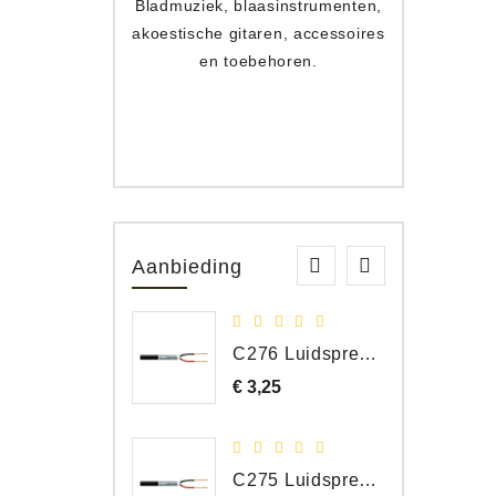
Bladmuziek, blaasinstrumenten,
Toets
akoestische gitaren, accessoires
apparat
en toebehoren.
Aanbieding
C276 Luidspreker kabel 2 x 2,50 mm² (per meter)
€ 3,25
Prijs
C275 Luidspreker kabel 2 x 1,50 mm² (Per Meter)