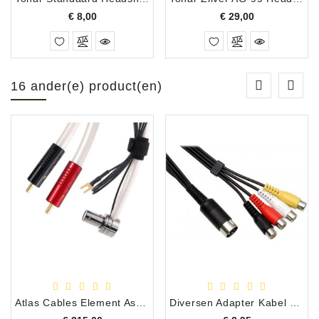
Prijs
Prijs
€ 8,00
€ 29,00
16 ander(e) product(en)
Atlas Cables Element Assist Tonearm Achromatic X RCA Toonarm Aansluitkabel met Haakse Plug, 0.50 Meter
Diversen Adapter Kabel 5-polig DIN Male naar 4 x RCA Female, 20 cm