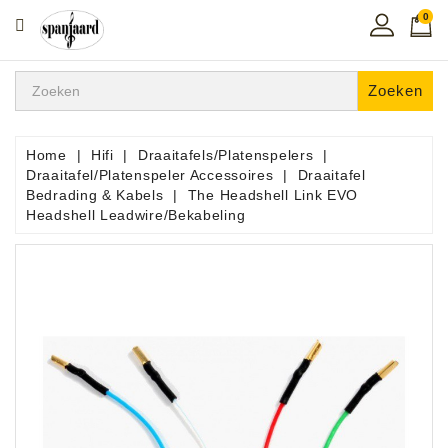
0
CATEGORIE
Home
Zoeken
Muziekles
In
Home
Hifi
Draaitafels/Platenspelers
De
Draaitafel/Platenspeler Accessoires
Draaitafel
Regio
Bedrading & Kabels
The Headshell Link EVO
Headshell Leadwire/Bekabeling
Toetsen
Instrumenten
Hifi
Snaarinstrumenten
Pro
Audio