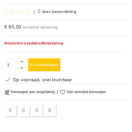
Accessoires
|
lees beoordeling
DEMO
€ 65,00
Inclusief belasting
MODELLEN
OPRUIMING
Headshell Leadwire/Bekabeling
OCCASIONS
In winkelwagen
DEMONSTRATIES
&

Op voorraad, snel leverbaar
CLINICS
Aan wenslijst toevoegen
Toevoegen aan vergelijking
VERHUUR,
SERVICE
&
DIENSTEN