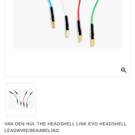
Apparatuur
Opname
Apparatuur
Blaasinstrumenten
Slaginstrumenten
Microfoons

Versterking
Instrumenten
Celtic
Instruments
Shop
VAN DEN HUL THE HEADSHELL LINK EVO HEADSHELL
Bladmuziek
LEADWIRE/BEKABELING