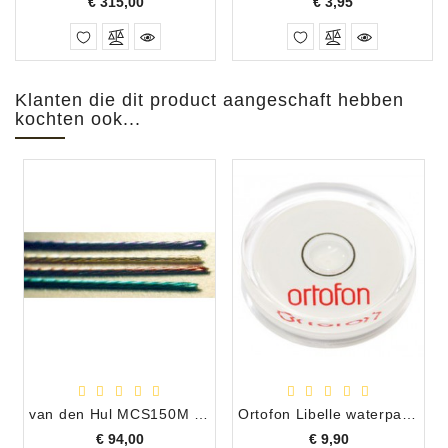
Prijs
Prijs
€ 315,00
€ 3,95
Klanten die dit product aangeschaft hebben
kochten ook...
van den Hul MCS150M Toonarm bekabeling
Ortofon Libelle waterpas voor draaitafels, 39mm, plastic
Prijs
Prijs
€ 94,00
€ 9,90