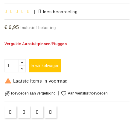
Accessoires
|
lees beoordeling
DEMO
€ 6,95
Inclusief belasting
MODELLEN
OPRUIMING
Vergulde Aansluitpinnen/Pluggen
OCCASIONS
In winkelwagen
DEMONSTRATIES
&

Laatste items in voorraad
CLINICS
Aan wenslijst toevoegen
Toevoegen aan vergelijking
VERHUUR,
SERVICE
&
DIENSTEN