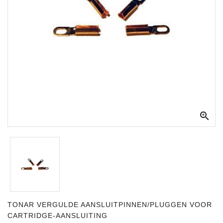
Apparatuur
Opname
Apparatuur
Blaasinstrumenten
Slaginstrumenten
Microfoons

Versterking
Instrumenten
Celtic
Instruments
Shop
TONAR VERGULDE AANSLUITPINNEN/PLUGGEN VOOR
Bladmuziek
CARTRIDGE-AANSLUITING