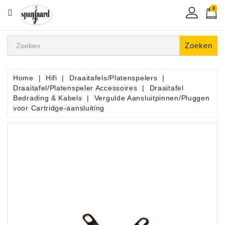
0
CATEGORIE
Home
Zoeken
Muziekles
In
Home
Hifi
Draaitafels/Platenspelers
De
Draaitafel/Platenspeler Accessoires
Draaitafel
Regio
Bedrading & Kabels
Vergulde Aansluitpinnen/Pluggen
voor Cartridge-aansluiting
Toetsen
Instrumenten
Hifi
Snaarinstrumenten
Pro
Audio