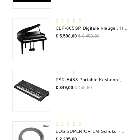
CLP-865GP Digitale Vleugel, Hoogglans Zwart, DEMO Model
Normale
Prijs
€ 5.590,00
€ 6.450,00
prijs
PSR-E483 Portable Keyboard, 61 Toetsen
Normale
Prijs
€ 349,00
€ 458,60
prijs
EOS SUPERIOR EM Schuko - C15 - Netstroom Kabel, 1.0 Meter
Prijs
€ 2.295,00