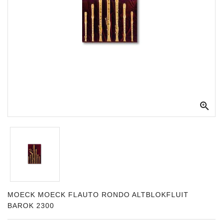
Apparatuur
Opname
Apparatuur
Blaasinstrumenten
Slaginstrumenten

Microfoons
Versterking
Instrumenten
Celtic
Instruments
Shop
MOECK MOECK FLAUTO RONDO ALTBLOKFLUIT
BAROK 2300
Bladmuziek