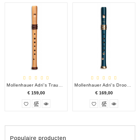
Mollenhauer Adri's Traumflöte sopraan perenhout e.b. barok natuur
Mollenhauer Adri's Droomfluit sopraan hout d.b. blauw
Prijs
Prijs
€ 159,00
€ 169,00
Populaire producten