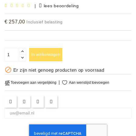
|
lees beoordeling
Accessoires
€ 257,00
Inclusief belasting
DEMO
MODELLEN
OPRUIMING
In winkelwagen
OCCASIONS

Er zijn niet genoeg producten op voorraad
DEMONSTRATIES
&
Aan wenslijst toevoegen
Toevoegen aan vergelijking
CLINICS
VERHUUR,
SERVICE
&
DIENSTEN