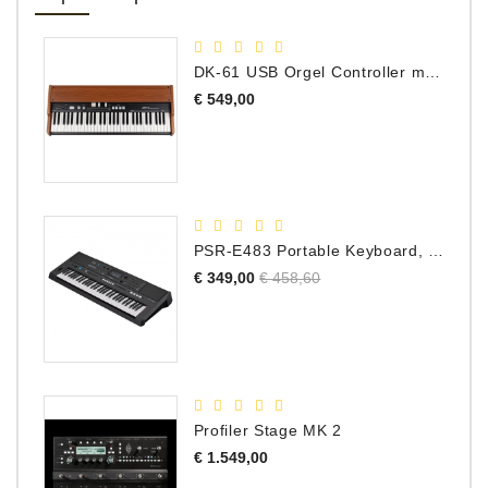
DK-61 USB Orgel Controller met Drawbars
Prijs
€ 549,00
PSR-E483 Portable Keyboard, 61 Toetsen
Normale
Prijs
€ 349,00
€ 458,60
prijs
Profiler Stage MK 2
Prijs
€ 1.549,00