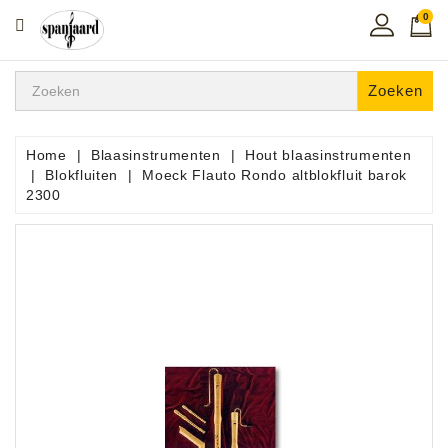
0
CATEGORIE
Home
Zoeken
Muziekles
In
Home
Blaasinstrumenten
Hout blaasinstrumenten
De
Blokfluiten
Moeck Flauto Rondo altblokfluit barok
Regio
2300
Toetsen
Instrumenten
Hifi
Snaarinstrumenten
Pro
Audio