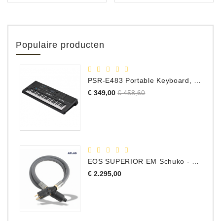
Populaire producten
PSR-E483 Portable Keyboard, 61 Toetsen
Normale
Prijs
€ 349,00
€ 458,60
prijs
EOS SUPERIOR EM Schuko - C15 - Netstroom Kabel, 1.0 Meter
Prijs
€ 2.295,00