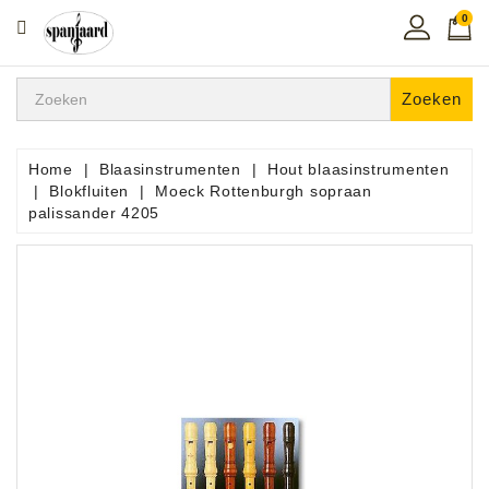
0
CATEGORIE
Home
Zoeken
Muziekles
In
Home
Blaasinstrumenten
Hout blaasinstrumenten
De
Blokfluiten
Moeck Rottenburgh sopraan
Regio
palissander 4205
Toetsen
Instrumenten
Hifi
Snaarinstrumenten
Pro
Audio