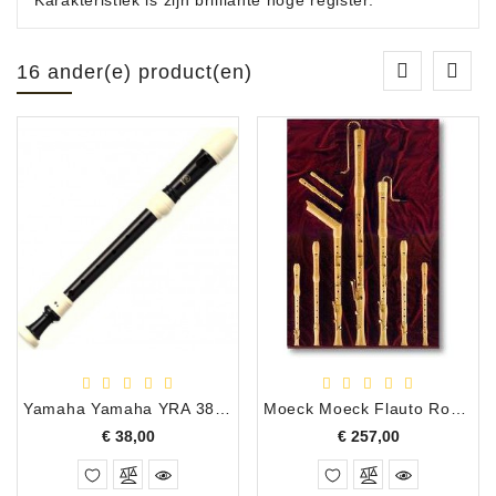
Karakteristiek is zijn brilliante hoge register.
16 ander(e) product(en)
Yamaha Yamaha YRA 38 BII
Moeck Moeck Flauto Rondo altblokfluit barok 2300
Prijs
Prijs
€ 38,00
€ 257,00