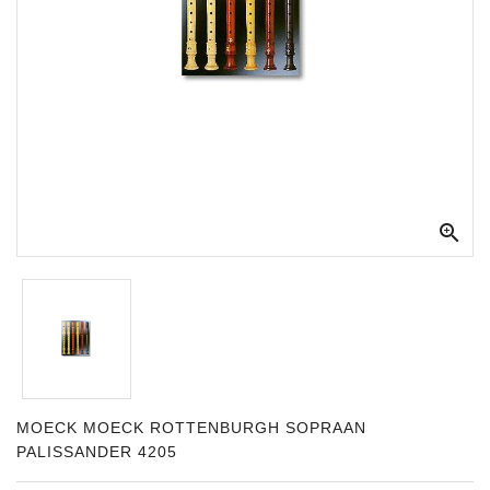
Apparatuur
Opname
Apparatuur
Blaasinstrumenten
Slaginstrumenten

Microfoons
Versterking
Instrumenten
Celtic
Instruments
Shop
MOECK MOECK ROTTENBURGH SOPRAAN
PALISSANDER 4205
Bladmuziek