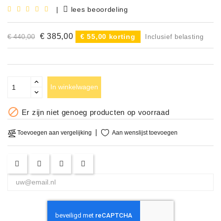
|
lees beoordeling
Accessoires
€ 385,00
€ 440,00
€ 55,00 korting
DEMO
Inclusief belasting
MODELLEN
OPRUIMING
In winkelwagen
OCCASIONS

Er zijn niet genoeg producten op voorraad
DEMONSTRATIES
&
Aan wenslijst toevoegen
Toevoegen aan vergelijking
CLINICS
VERHUUR,
SERVICE
&
DIENSTEN