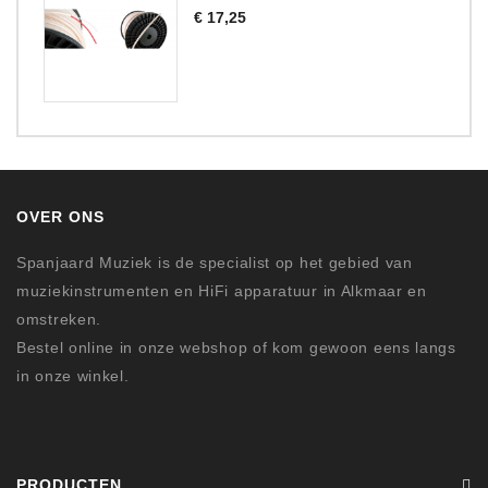
Prijs
€ 17,25
OVER ONS
Spanjaard Muziek is de specialist op het gebied van
muziekinstrumenten en HiFi apparatuur in Alkmaar en
omstreken.
Bestel online in onze webshop of kom gewoon eens langs
in onze winkel.
PRODUCTEN