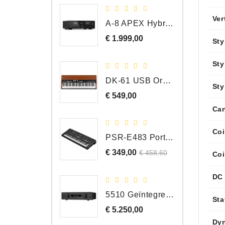
Ver
A-8 APEX Hybride Geïntegreerde Versterker
€ 1.999,00
Prijs
Sty
Sty
DK-61 USB Orgel Controller met Drawbars
Sty
€ 549,00
Prijs
Can
Coi
PSR-E483 Portable Keyboard, 61 Toetsen
€ 349,00
Normale
Prijs
€ 458,60
Coi
prijs
DC 
5510 Geïntegreerde Versterker
Sta
€ 5.250,00
Prijs
Dy