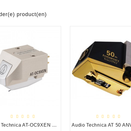
der(e) product(en)
Audio Technica AT-OC9XEN MC Moving Coil Draaitafel Element/Cartridge