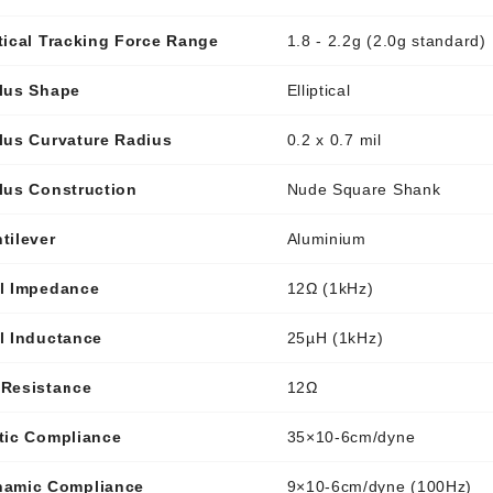
tical Tracking Force Range
1.8 - 2.2g (2.0g standard)
lus Shape
Elliptical
lus Curvature Radius
0.2 x 0.7 mil
lus Construction
Nude Square Shank
tilever
Aluminium
l Impedance
12Ω (1kHz)
l Inductance
25µH (1kHz)
Resistance
12Ω
tic Compliance
35×10-6cm/dyne
namic Compliance
9×10-6cm/dyne (100Hz)