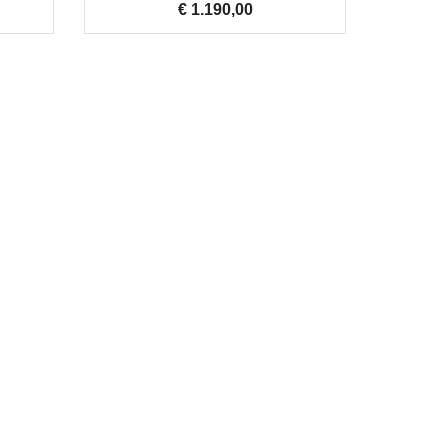
€ 1.190,00
Prijs
Rob Valkering
verkoop / technische dienst