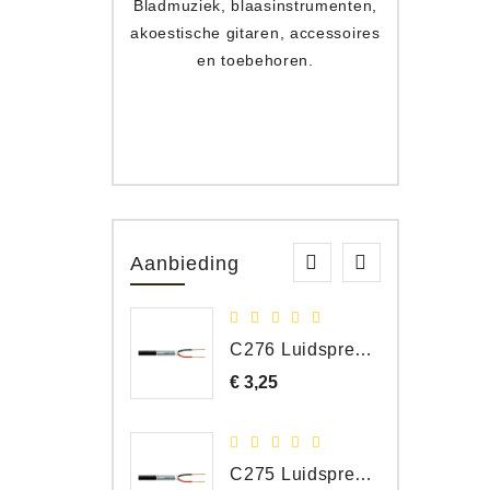
Bladmuziek, blaasinstrumenten,
Toets
akoestische gitaren, accessoires
apparat
en toebehoren.
Aanbieding
C276 Luidspreker kabel 2 x 2,50 mm² (per meter)
€ 3,25
Prijs
C275 Luidspreker kabel 2 x 1,50 mm² (Per Meter)