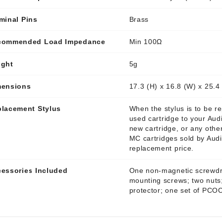
minal Pins
Brass
commended Load Impedance
Min 100Ω
ight
5g
mensions
17.3 (H) x 16.8 (W) x 25.
lacement Stylus
When the stylus is to be re
used cartridge to your Aud
new cartridge, or any othe
MC cartridges sold by Audi
replacement price.
essories Included
One non-magnetic screwdr
mounting screws; two nuts
protector; one set of PC