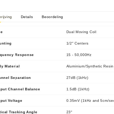
rijving
Details
Beoordeling
aratuur
tseninstrumenten
pe
Dual Moving Coil
laginstrumenten
Microfoons/Opname
pparatuur
 Instrumenten
Vincent Kabels OPRUIMING
Van Den Hul Kabels OPRUIMING
unting
1/2" Centers
rsterking
equency Response
15 - 50,000Hz
y Material
Aluminium/Synthetic Resin
nnel Separation
27dB (1kHz)
put Channel Balance
1.5dB (1kHz)
put Voltage
0.35mV (1kHz and 5cm/sec
tical Tracking Angle
23°