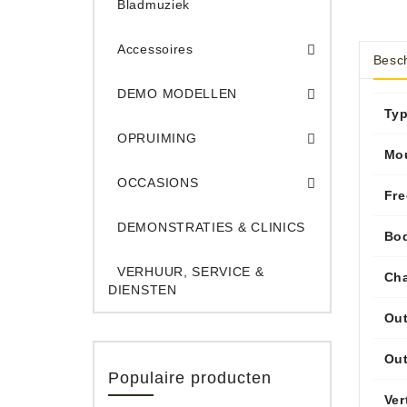
Bladmuziek
Accessoires
Besch
DEMO Opname App
DEMO Toe
DEMO MODELLEN
Ty
Opruiming Elec. Gitaren & Amps
Opruiming S
Opruiming 
Opruiming Opname A
Opruiming Toetsen
OPRUIMING
Mo
Occ. Gitaar/Bas Ve
OCCASIONS
Fr
DEMONSTRATIES & CLINICS
Bod
VERHUUR, SERVICE &
Cha
DIENSTEN
Out
Out
Populaire producten
Ver