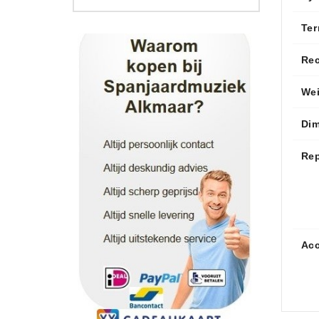
Ter
Re
We
Di
Rep
Acc