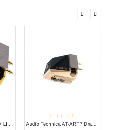
Audio Technica AT 50 ANV LIMITED EDITION MC Draaitafel Element
Audio Technica AT-ART7 Draaitafel Element