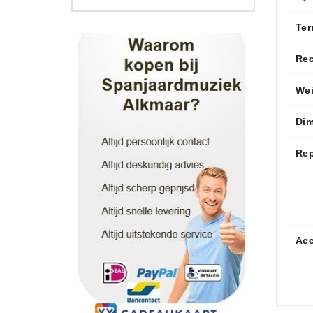
Ter
Re
We
Di
Rep
Acc