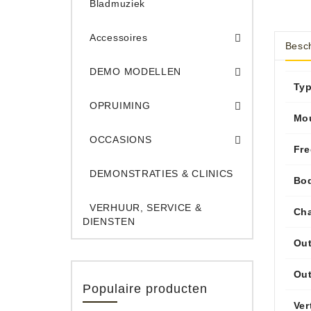
Bladmuziek
Accessoires
Besch
DEMO Opname App
DEMO Toe
DEMO MODELLEN
Ty
Opruiming Elec. Gitaren & Amps
Opruiming S
Opruiming 
Opruiming Opname A
Opruiming Toetsen
OPRUIMING
Mo
Occ. Gitaar/Bas Ve
OCCASIONS
Fr
DEMONSTRATIES & CLINICS
Bod
VERHUUR, SERVICE &
Cha
DIENSTEN
Out
Out
Populaire producten
Ver