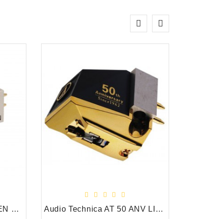
Audio Technica AT-OC9XEN MC Moving Coil Draaitafel Element/Cartridge
Audio Technica AT 50 ANV LIMITED EDITION MC Draaitafel Element