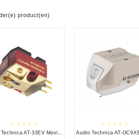
der(e) product(en)
Audio Technica AT-33EV Moving Coil Draaitafel Element