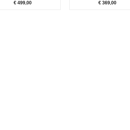
€ 499,00
Prijs
€ 369,00
Prijs
Jan Rijk
verkoop