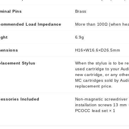
minal Pins
Brass
commended Load Impedance
More than 100Ω (when he
ight
6.9g
mensions
H16×W16.6×D26.5mm
lacement Stylus
When the stylus is to be re
used cartridge to your Aud
new cartridge, or any othe
MC cartridges sold by Audi
replacement price.
essories Included
Non-magnetic screwdriver ×
installation screws 13 mm 
PCOCC lead set × 1