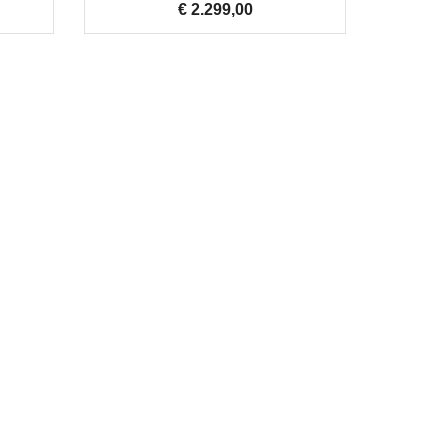
€ 2.299,00
Prijs
Rob Valkering
verkoop / technische dienst