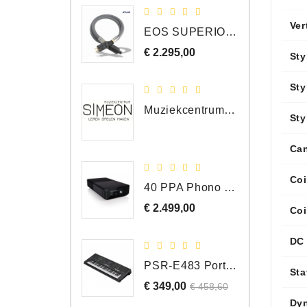
Ver
EOS SUPERIOR EM Schuko - C15 - Netstroom Kabel, 1.0 Meter
€ 2.295,00
Prijs
Sty
Sty
Muziekcentrum Simeon Bergen
Sty
Can
Coi
40 PPA Phono Pre-Amp Draaitafel Voorversterker
€ 2.499,00
Prijs
Coi
DC 
PSR-E483 Portable Keyboard, 61 Toetsen
Sta
€ 349,00
Normale
Prijs
€ 458,60
prijs
Dy