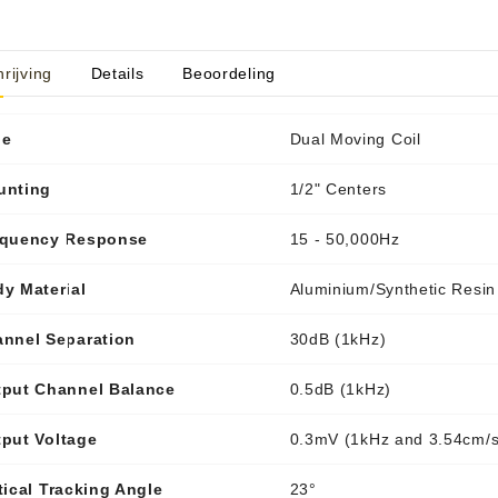
rijving
Details
Beoordeling
aratuur
tseninstrumenten
pe
Dual Moving Coil
laginstrumenten
Microfoons/Opname
pparatuur
 Instrumenten
Vincent Kabels OPRUIMING
Van Den Hul Kabels OPRUIMING
unting
1/2" Centers
rsterking
equency Response
15 - 50,000Hz
y Material
Aluminium/Synthetic Resin
nnel Separation
30dB (1kHz)
put Channel Balance
0.5dB (1kHz)
put Voltage
0.3mV (1kHz and 3.54cm/s
tical Tracking Angle
23°