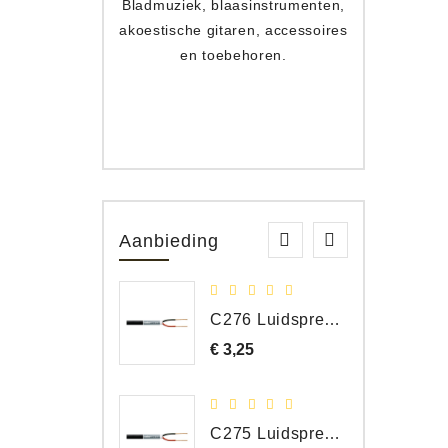
Bladmuziek, blaasinstrumenten,
Toets
akoestische gitaren, accessoires
apparat
en toebehoren.
Aanbieding
C276 Luidspreker kabel 2 x 2,50 mm² (per meter)
€ 3,25
Prijs
C275 Luidspreker kabel 2 x 1,50 mm² (Per Meter)