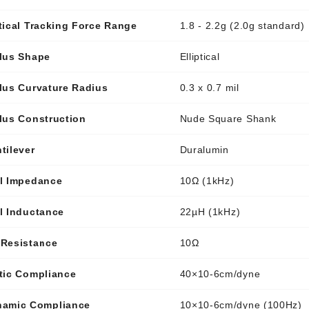
tical Tracking Force Range
1.8 - 2.2g (2.0g standard)
lus Shape
Elliptical
lus Curvature Radius
0.3 x 0.7 mil
lus Construction
Nude Square Shank
tilever
Duralumin
l Impedance
10Ω (1kHz)
l Inductance
22µH (1kHz)
Resistance
10Ω
tic Compliance
40×10-6cm/dyne
namic Compliance
10×10-6cm/dyne (100Hz)