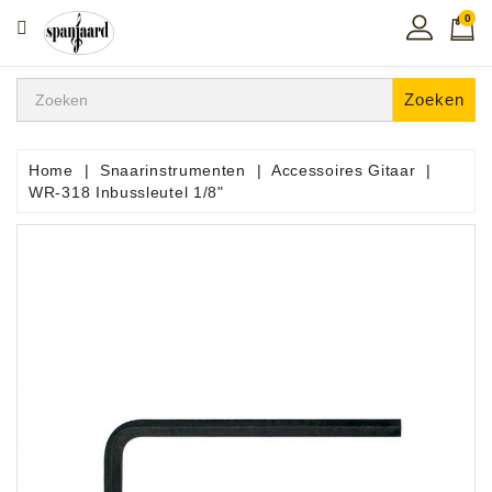
0
CATEGORIE
Home
Zoeken
Muziekles
In
Home
Snaarinstrumenten
Accessoires Gitaar
De
WR-318 Inbussleutel 1/8"
Regio
Toetsen
Instrumenten
Hifi
Snaarinstrumenten
Pro
Audio