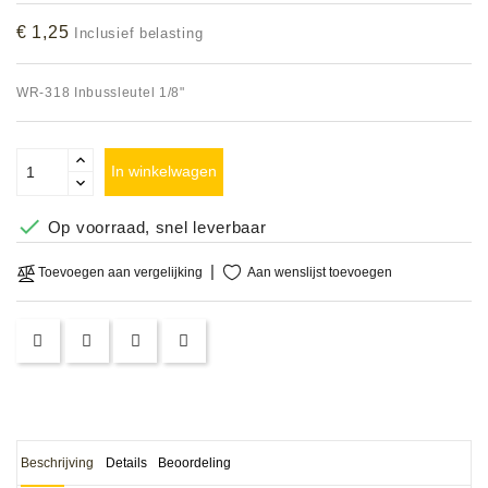
Accessoires
€ 1,25
Inclusief belasting
DEMO
WR-318 Inbussleutel 1/8"
MODELLEN
OPRUIMING
In winkelwagen
OCCASIONS

Op voorraad, snel leverbaar
DEMONSTRATIES
Aan wenslijst toevoegen
Toevoegen aan vergelijking
&
CLINICS
VERHUUR,
SERVICE
&
DIENSTEN
Beschrijving
Details
Beoordeling