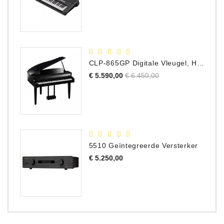
prijs
CLP-865GP Digitale Vleugel, Hoogglans Zwart, DEMO Model
Normale
Prijs
€ 5.590,00
€ 6.450,00
prijs
5510 Geïntegreerde Versterker
Prijs
€ 5.250,00