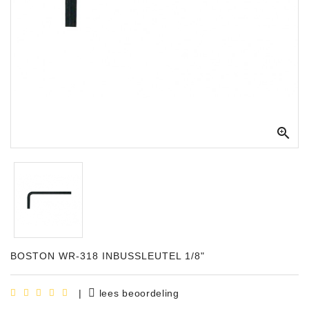
Apparatuur
Opname
Apparatuur
Blaasinstrumenten
Slaginstrumenten

Microfoons
Versterking
Instrumenten
Celtic
Instruments
BOSTON WR-318 INBUSSLEUTEL 1/8"
Shop
Bladmuziek
|
lees beoordeling