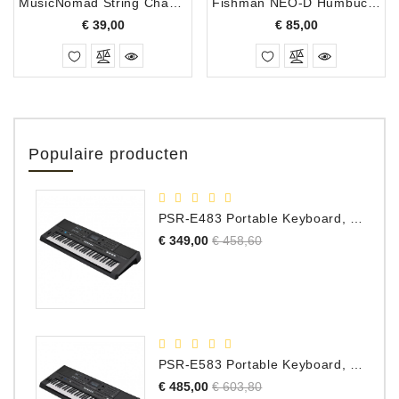
MusicNomad String Change Tool Kit
Fishman NEO-D Humbucker
Prijs
Prijs
€ 39,00
€ 85,00
Populaire producten
PSR-E483 Portable Keyboard, 61 Toetsen
Normale
Prijs
€ 349,00
€ 458,60
prijs
PSR-E583 Portable Keyboard, 61 Toetsen
Normale
Prijs
€ 485,00
€ 603,80