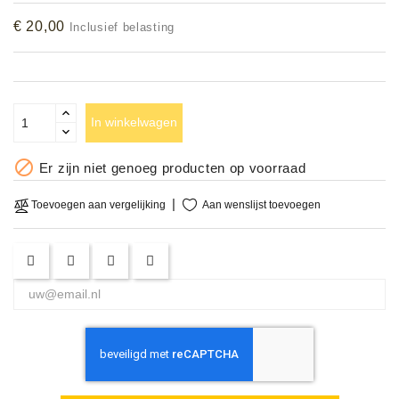
Accessoires
€ 20,00
Inclusief belasting
DEMO
MODELLEN
In winkelwagen
OPRUIMING

Er zijn niet genoeg producten op voorraad
OCCASIONS
Aan wenslijst toevoegen
Toevoegen aan vergelijking
DEMONSTRATIES
&
CLINICS
VERHUUR,
SERVICE
&
DIENSTEN