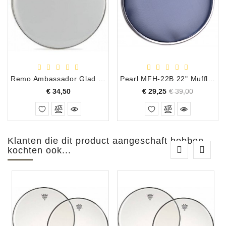
Remo Ambassador Glad Wit Bassdrumvel 20"
Pearl MFH-22B 22" Muffle Head (Opruiming)
Prijs
Normale
Prijs
€ 34,50
€ 29,25
€ 39,00
prijs
Klanten die dit product aangeschaft hebben
kochten ook...