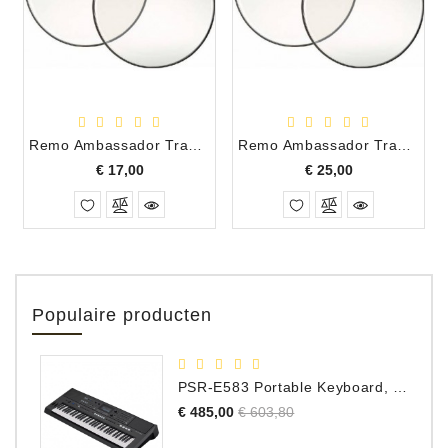
Remo Ambassador Transparant Tom/Snarevel 10"
Remo Ambassador Transparant Tom/Snarevel 14"
Prijs
Prijs
€ 17,00
€ 25,00
Populaire producten
PSR-E583 Portable Keyboard, 61 Toetsen
Normale
Prijs
€ 485,00
€ 603,80
prijs