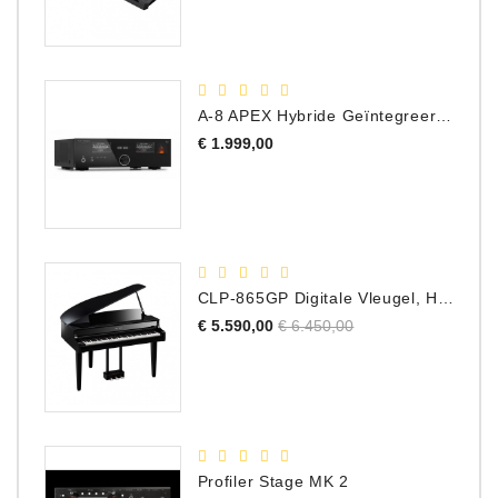
A-8 APEX Hybride Geïntegreerde Versterker
Prijs
€ 1.999,00
CLP-865GP Digitale Vleugel, Hoogglans Zwart, DEMO Model
Normale
Prijs
€ 5.590,00
€ 6.450,00
prijs
Profiler Stage MK 2