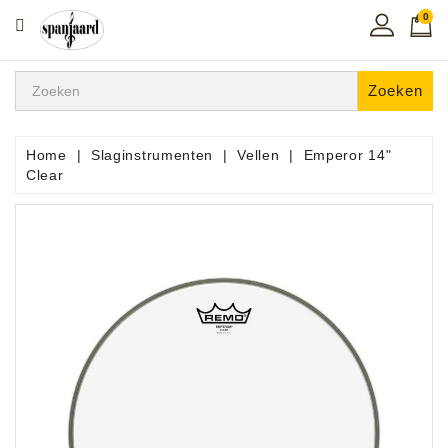
0
CATEGORIE
Home
Zoeken
Muziekles
In
Home
Slaginstrumenten
Vellen
Emperor 14"
De
Clear
Regio
Toetsen
Instrumenten
Hifi
Snaarinstrumenten
Pro
Audio