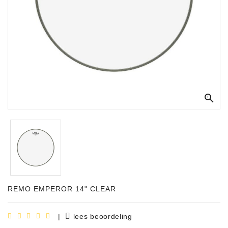
Apparatuur
Opname
Apparatuur
Blaasinstrumenten
Slaginstrumenten

Microfoons
Versterking
Instrumenten
Celtic
Instruments
REMO EMPEROR 14" CLEAR
Shop
Bladmuziek
|
lees beoordeling