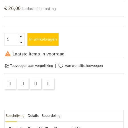
Accessoires
€ 26,00
Inclusief belasting
DEMO
MODELLEN
In winkelwagen
OPRUIMING

Laatste items in voorraad
OCCASIONS
Aan wenslijst toevoegen
Toevoegen aan vergelijking
DEMONSTRATIES
&
CLINICS
VERHUUR,
SERVICE
&
DIENSTEN
Beschrijving
Details
Beoordeling