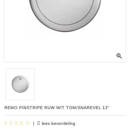
Apparatuur
Opname
Apparatuur
Blaasinstrumenten
Slaginstrumenten

Microfoons
Versterking
Instrumenten
Celtic
Instruments
REMO PINSTRIPE RUW WIT TOM/SNAREVEL 13"
Shop
Bladmuziek
|
lees beoordeling