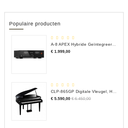
Populaire producten
A-8 APEX Hybride Geïntegreerde Versterker
Prijs
€ 1.999,00
CLP-865GP Digitale Vleugel, Hoogglans Zwart, DEMO Model
Normale
Prijs
€ 5.590,00
€ 6.450,00
prijs