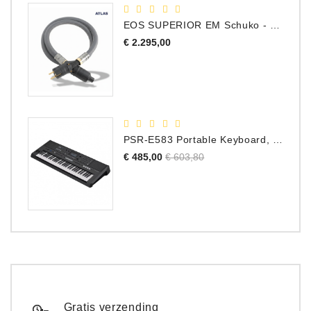
EOS SUPERIOR EM Schuko - C15 - Netstroom Kabel, 1.0 Meter
Prijs
€ 2.295,00
PSR-E583 Portable Keyboard, 61 Toetsen
Normale
Prijs
€ 485,00
€ 603,80
prijs
Gratis verzending