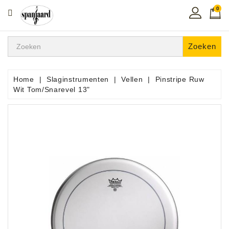
0
CATEGORIE
Home
Zoeken
Muziekles
In
Home
Slaginstrumenten
Vellen
Pinstripe Ruw
De
Wit Tom/Snarevel 13"
Regio
Toetsen
Instrumenten
Hifi
Snaarinstrumenten
Pro
Audio