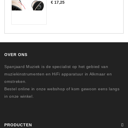
Prijs
€ 17,25
OVER ONS
Spanjaard Muziek is de specialist op het gebied van
muziekinstrumenten en HiFi apparatuur in Alkmaar en
omstreken.
Bestel online in onze webshop of kom gewoon eens langs
in onze winkel.
PRODUCTEN