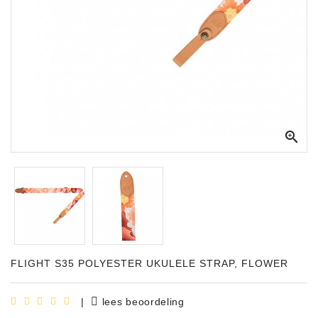
Apparatuur
Opname
Apparatuur
Blaasinstrumenten
Slaginstrumenten

Microfoons
Versterking
Instrumenten
Celtic
Instruments
FLIGHT S35 POLYESTER UKULELE STRAP, FLOWER
Shop
Bladmuziek
|
lees beoordeling