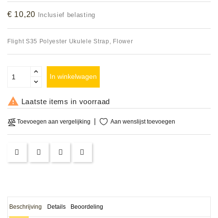
Accessoires
€ 10,20
Inclusief belasting
DEMO
Flight S35 Polyester Ukulele Strap, Flower
MODELLEN
OPRUIMING
In winkelwagen
OCCASIONS

Laatste items in voorraad
DEMONSTRATIES
Aan wenslijst toevoegen
Toevoegen aan vergelijking
&
CLINICS
VERHUUR,
SERVICE
&
DIENSTEN
Beschrijving
Details
Beoordeling