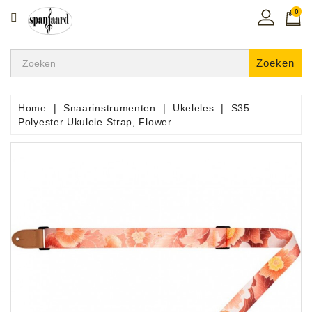
0
CATEGORIE
Home
Zoeken
Muziekles
In
Home
Snaarinstrumenten
Ukeleles
S35
De
Polyester Ukulele Strap, Flower
Regio
Toetsen
Instrumenten
Hifi
Snaarinstrumenten
Pro
Audio