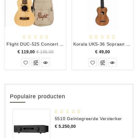
Flight DUC-525 Concert Ukulele spruce/zebrano incl. hoes
Korala UKS-36 Sopraan ukelele
Normale
Prijs
Prijs
€ 119,00
€ 136,00
€ 49,00
prijs
Populaire producten
5510 Geïntegreerde Versterker
Prijs
€ 5.250,00