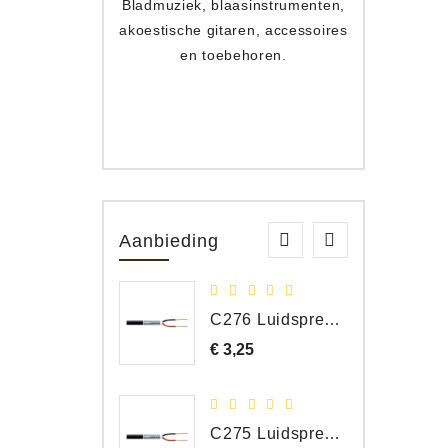
Bladmuziek, blaasinstrumenten,
Toets
akoestische gitaren, accessoires
apparat
en toebehoren.
Aanbieding
C276 Luidspreker kabel 2 x 2,50 mm² (per meter)
€ 3,25
Prijs
C275 Luidspreker kabel 2 x 1,50 mm² (Per Meter)