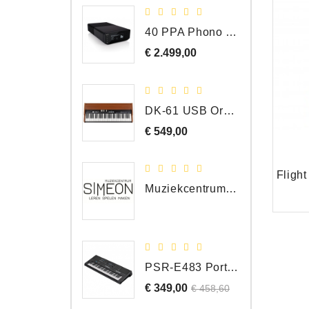
40 PPA Phono Pre-Amp Draaitafel Voorversterker
€ 2.499,00
Prijs
DK-61 USB Orgel Controller met Drawbars
€ 549,00
Prijs
Muziekcentrum Simeon Bergen
PSR-E483 Portable Keyboard, 61 Toetsen
€ 349,00
Normale
Prijs
€ 458,60
prijs