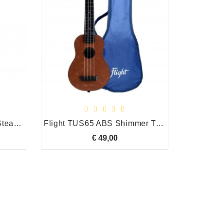
Makala Makala Ukadelic Steampunk sopraan ukelele
Flight TUS65 ABS Shimmer Travel Sopraan Ukulele Copper
€ 49,00
Prijs