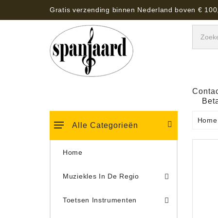
Gratis verzending binnen Nederland boven € 100
Contac
Bet
Home
Alle Categorieën
Home
Muziekles In De Regio
Keyboard Tassen, Koffers, Hoezen
Toetsen Instrumenten
Draaitafel/Platenspeler 
Draaitafel/Platenspeler Vervangings Naalden Tonar