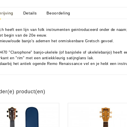
rijving
Details
Beoordeling
aratuur
tseninstrumenten
ch heeft een lijn van folk instrumenten geintroduceerd onder de n
et begin van de 20e eeuw.
laginstrumenten
Microfoons/Opname
pparatuur
 Instrumenten
Vincent Kabels OPRUIMING
Van Den Hul Kabels OPRUIMING
nieuw/oude banjo's ademen het onmiskenbare Gretsch gevoel.
rsterking
470 "Clarophone" banjo-ukelele (of banjolele of ukelelebanjo) heeft 
rkant en "rim" met een antiekkleurig satijnglans lak.
daarbij het antiek ogende Remo Renaissance vel en je hebt een inst
der(e) product(en)