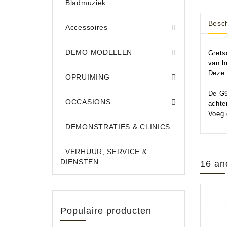
Bladmuziek
Besch
Accessoires
DEMO Opname App
DEMO Toe
DEMO MODELLEN
Grets
van h
Opruiming Elec. Gitaren & Amps
Opruiming S
Opruiming 
Opruiming Opname A
Opruiming Toetsen
Deze 
OPRUIMING
Occ. Gitaar/Bas Ve
De G9
OCCASIONS
achte
Voeg 
DEMONSTRATIES & CLINICS
VERHUUR, SERVICE &
DIENSTEN
16 an
Populaire producten