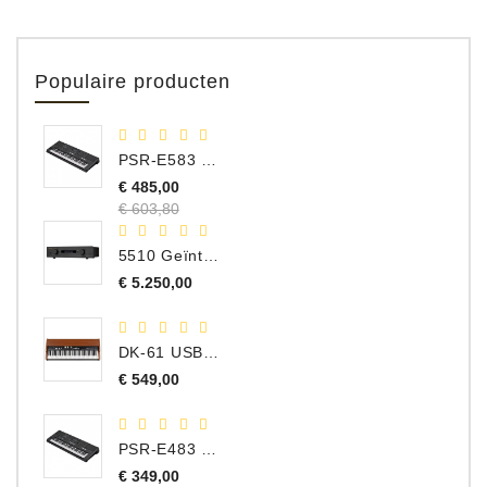
Populaire producten
PSR-E583 Portable Keyboard, 61 Toetsen
Normale
€ 485,00
prijs
Prijs
€ 603,80
5510 Geïntegreerde Versterker
Prijs
€ 5.250,00
DK-61 USB Orgel Controller met Drawbars
Prijs
€ 549,00
PSR-E483 Portable Keyboard, 61 Toetsen
Normale
€ 349,00