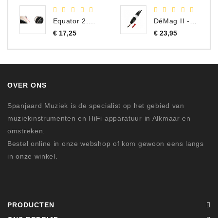
Equator 2.0 Speaker Kabel per meter
DéMag II - Tape Head Demagnetizer 220-240V
Prijs
Prijs
€ 17,25
€ 23,95
OVER ONS
Spanjaard Muziek is de specialist op het gebied van
muziekinstrumenten en HiFi apparatuur in Alkmaar en
omstreken.
Bestel online in onze webshop of kom gewoon eens langs
in onze winkel.
PRODUCTEN