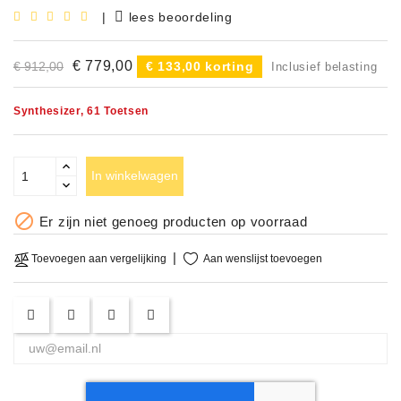
|
lees beoordeling
Accessoires
€ 779,00
€ 912,00
€ 133,00 korting
DEMO
Inclusief belasting
MODELLEN
Synthesizer, 61 Toetsen
OPRUIMING
OCCASIONS
In winkelwagen
DEMONSTRATIES

Er zijn niet genoeg producten op voorraad
&
CLINICS
Aan wenslijst toevoegen
Toevoegen aan vergelijking
VERHUUR,
SERVICE
&
DIENSTEN