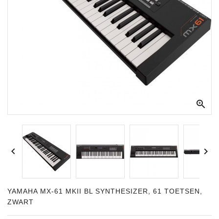
Apparatuur
Opname
Apparatuur
Blaasinstrumenten
Slaginstrumenten

Microfoons
Versterking
Instrumenten


Celtic
Instruments
Shop
YAMAHA MX-61 MKII BL SYNTHESIZER, 61 TOETSEN,
ZWART
Bladmuziek