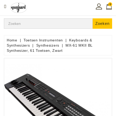
0
CATEGORIE
Home
Zoeken
Muziekles
In
Home
Toetsen Instrumenten
Keyboards &
De
Synthesizers
Synthesizers
MX-61 MKII BL
Regio
Synthesizer, 61 Toetsen, Zwart
Toetsen
Instrumenten
Hifi
Snaarinstrumenten
Pro
Audio