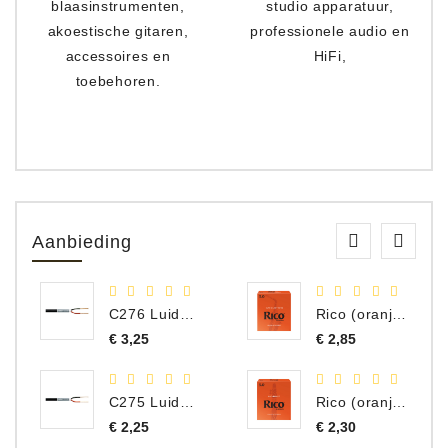
blaasinstrumenten,
studio apparatuur,
akoestische gitaren,
professionele audio en
accessoires en
HiFi,
toebehoren.
Aanbieding
C276 Luidspreker kabel 2 x 2,50 mm² (per meter)
Rico (oranje) riet altsax 2.5
Prijs
Prijs
€ 3,25
€ 2,85
C275 Luidspreker kabel 2 x 1,50 mm² (Per Meter)
Rico (oranje) riet besklarinet 2,5
Prijs
Prijs
€ 2,25
€ 2,30