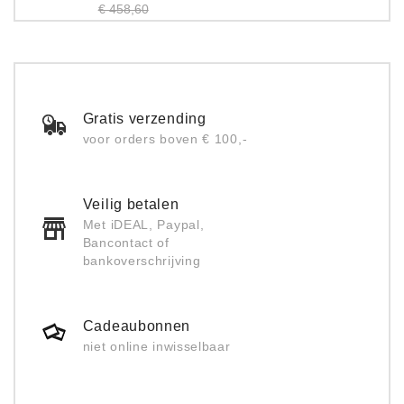
prijs
Prijs
€ 458,60
Gratis verzending
voor orders boven € 100,-
Veilig betalen
Met iDEAL, Paypal,
Bancontact of
bankoverschrijving
Cadeaubonnen
niet online inwisselbaar