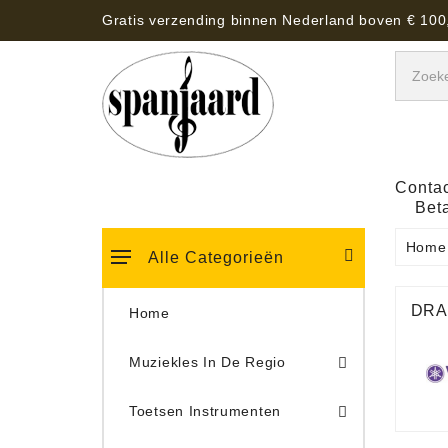
Gratis verzending binnen Nederland boven € 100
Contac
Bet
Home
Alle Categorieën
DRA
Home
Muziekles In De Regio
Keyboard Tassen, Koffers, Hoezen
Toetsen Instrumenten
Draaitafel/Platenspeler 
Draaitafel/Platenspeler Vervangings Naalden Tonar