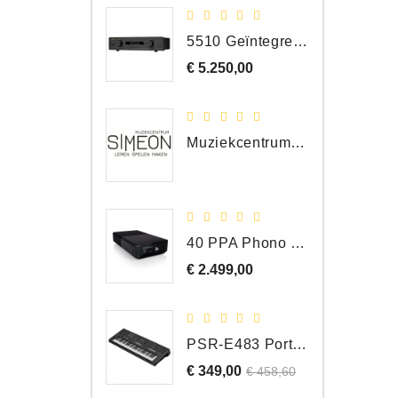
5510 Geïntegreerde Versterker
€ 5.250,00
Prijs
Muziekcentrum Simeon Bergen
40 PPA Phono Pre-Amp Draaitafel Voorversterker
€ 2.499,00
Prijs
PSR-E483 Portable Keyboard, 61 Toetsen
€ 349,00
Normale
Prijs
€ 458,60
prijs