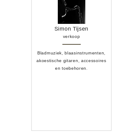
Simon Tijsen
verkoop
Bladmuziek, blaasinstrumenten,
Toets
ing
akoestische gitaren, accessoires
apparat
he dienst
en toebehoren.
ren, bas en
agwerk, live
behoren.
menten,
Hifi.