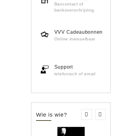
Bancontact of
bankoverschrijving
VVV Cadeaubonnen
Online inwisselbaar
Support
telefonisch of email
Wie is wie?