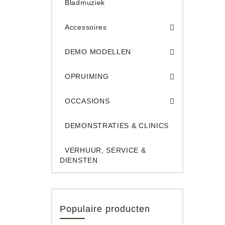
Bladmuziek
Accessoires
DEMO Opname App
DEMO Toe
DEMO MODELLEN
Opruiming Elec. Gitaren & Amps
Opruiming S
Opruiming 
Opruiming Opname A
Opruiming Toetsen
OPRUIMING
Occ. Gitaar/Bas Ve
OCCASIONS
DEMONSTRATIES & CLINICS
VERHUUR, SERVICE &
DIENSTEN
Populaire producten