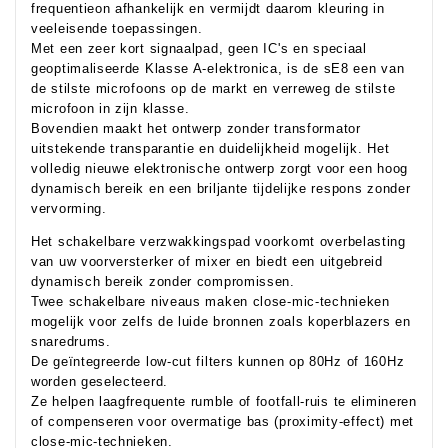
frequentieon afhankelijk en vermijdt daarom kleuring in
veeleisende toepassingen.
Met een zeer kort signaalpad, geen IC's en speciaal
geoptimaliseerde Klasse A-elektronica, is de sE8 een van
de stilste microfoons op de markt en verreweg de stilste
microfoon in zijn klasse.
Bovendien maakt het ontwerp zonder transformator
uitstekende transparantie en duidelijkheid mogelijk. Het
volledig nieuwe elektronische ontwerp zorgt voor een hoog
dynamisch bereik en een briljante tijdelijke respons zonder
vervorming.
Het schakelbare verzwakkingspad voorkomt overbelasting
van uw voorversterker of mixer en biedt een uitgebreid
dynamisch bereik zonder compromissen.
Twee schakelbare niveaus maken close-mic-technieken
mogelijk voor zelfs de luide bronnen zoals koperblazers en
snaredrums.
De geïntegreerde low-cut filters kunnen op 80Hz of 160Hz
worden geselecteerd.
Ze helpen laagfrequente rumble of footfall-ruis te elimineren
of compenseren voor overmatige bas (proximity-effect) met
close-mic-technieken.