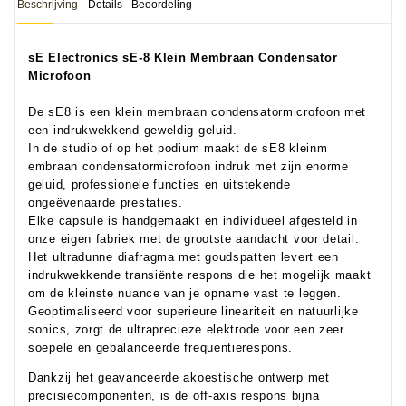
Beschrijving
Details
Beoordeling
sE Electronics sE-8 Klein Membraan Condensator
Microfoon
De sE8 is een klein membraan condensatormicrofoon met
een indrukwekkend geweldig geluid.
In de studio of op het podium maakt de sE8 kleinm
embraan condensatormicrofoon indruk met zijn enorme
geluid, professionele functies en uitstekende
ongeëvenaarde prestaties.
Elke capsule is handgemaakt en individueel afgesteld in
onze eigen fabriek met de grootste aandacht voor detail.
Het ultradunne diafragma met goudspatten levert een
indrukwekkende transiënte respons die het mogelijk maakt
om de kleinste nuance van je opname vast te leggen.
Geoptimaliseerd voor superieure lineariteit en natuurlijke
sonics, zorgt de ultraprecieze elektrode voor een zeer
soepele en gebalanceerde frequentierespons.
Dankzij het geavanceerde akoestische ontwerp met
precisiecomponenten, is de off-axis respons bijna