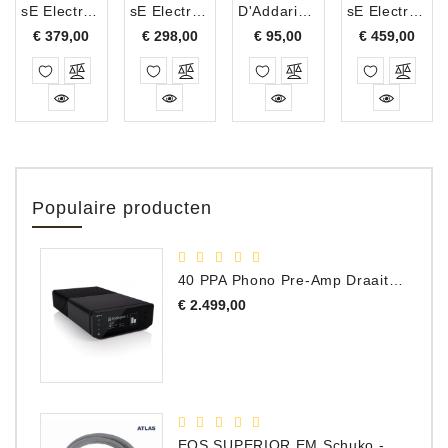
sE Electronics sE-8 Matched Pair Klein Diafragma Condensator Microfoon Set
sE Electronics sE-2300 Multi Pattern Studio Condensator Microfoon
D'Addario IR Mic Mute
sE Electronics T-2 Multi-Pattern condensator studio microfoon met Titanium capsule.
Prijs
Prijs
Prijs
Prijs
€ 379,00
€ 298,00
€ 95,00
€ 459,00
Populaire producten
40 PPA Phono Pre-Amp Draaitafel Voorversterker
Prijs
€ 2.499,00
EOS SUPERIOR EM Schuko - C15 - Netstroom Kabel, 1.0 Meter