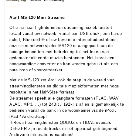
Atoll MS-120 Mini Streamer
Of u nu naar high-definition streamingmuziek luistert,
lokaal vanaf uw netwerk, vanaf een USB-stick, een harde
schijf, Bluetooth® of uw favoriete internetradiostations,
onze mini-netwerkspeler MS120 is aangepast aan de
huidige behoeften met betrekking tot het lezen van
gedematerialiseerde muziekbestanden. Het bevat een
hoogwaardige converter en kan worden gebruikt als een
pure bron of voorversterker.
Met de MS-120 zet Atoll ook de stap in de wereld van
streamingdiensten en digitale muziekformaten met hoge
resolutie in het Half-Size formaat.
De streamer speelt alle gangbare formaten (FLAC, WAV,
ALAC, MP3, ...) tot 24Bit / 192kHz af en is gemakkelijk te
bedienen vanaf de bank in de woonkamer via de iPod /
iPad / Android-app!
HiRes-streamingdiensten QOBUZ en TIDAL evenals
DEEZER zijn rechtstreeks in het apparaat geïntegreerd.
Audirvana-integratie is naadloos!