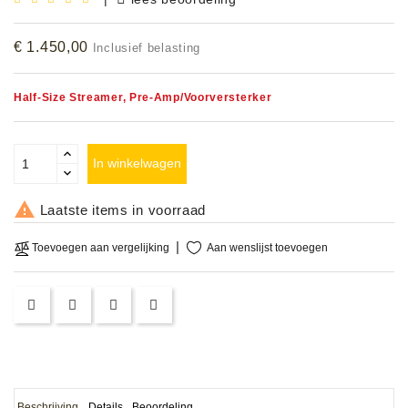
Accessoires
€ 1.450,00
Inclusief belasting
DEMO
MODELLEN
Half-Size Streamer, Pre-Amp/Voorversterker
OPRUIMING
In winkelwagen
OCCASIONS

Laatste items in voorraad
DEMONSTRATIES
&
Aan wenslijst toevoegen
Toevoegen aan vergelijking
CLINICS
VERHUUR,
SERVICE
&
DIENSTEN
Beschrijving
Details
Beoordeling