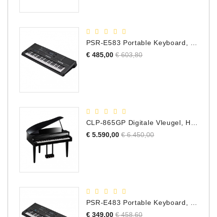
PSR-E583 Portable Keyboard, 61 Toetsen
Normale
Prijs
€ 485,00
€ 603,80
prijs
CLP-865GP Digitale Vleugel, Hoogglans Zwart, DEMO Model
Normale
Prijs
€ 5.590,00
€ 6.450,00
prijs
PSR-E483 Portable Keyboard, 61 Toetsen
Normale
Prijs
€ 349,00
€ 458,60