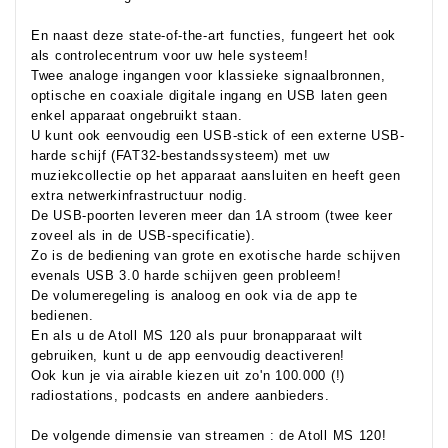
En naast deze state-of-the-art functies, fungeert het ook
als controlecentrum voor uw hele systeem!
Twee analoge ingangen voor klassieke signaalbronnen,
optische en coaxiale digitale ingang en USB laten geen
enkel apparaat ongebruikt staan.
U kunt ook eenvoudig een USB-stick of een externe USB-
harde schijf (FAT32-bestandssysteem) met uw
muziekcollectie op het apparaat aansluiten en heeft geen
extra netwerkinfrastructuur nodig.
De USB-poorten leveren meer dan 1A stroom (twee keer
zoveel als in de USB-specificatie).
Zo is de bediening van grote en exotische harde schijven
evenals USB 3.0 harde schijven geen probleem!
De volumeregeling is analoog en ook via de app te
bedienen.
En als u de Atoll MS 120 als puur bronapparaat wilt
gebruiken, kunt u de app eenvoudig deactiveren!
Ook kun je via airable kiezen uit zo'n 100.000 (!)
radiostations, podcasts en andere aanbieders.
De volgende dimensie van streamen : de Atoll MS 120!