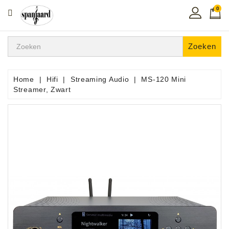
0
CATEGORIE
Home
Zoeken
Muziekles
In
Home
Hifi
Streaming Audio
MS-120 Mini
De
Streamer, Zwart
Regio
Toetsen
Instrumenten
Hifi
Snaarinstrumenten
Pro
Audio