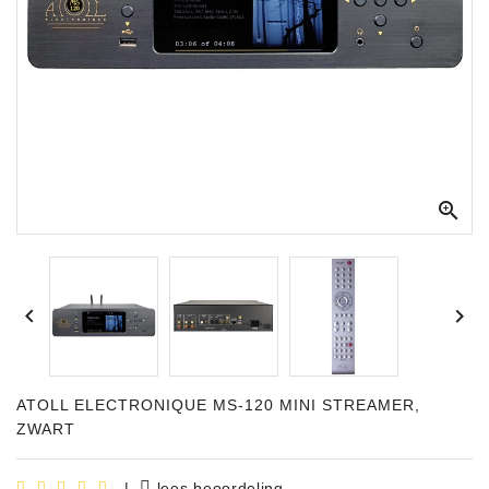
Apparatuur
Opname
Apparatuur
Blaasinstrumenten
Slaginstrumenten

Microfoons
Versterking


Instrumenten
Celtic
Instruments
ATOLL ELECTRONIQUE MS-120 MINI STREAMER,
Shop
ZWART
Bladmuziek
|
lees beoordeling