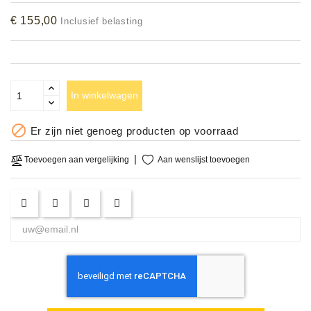
Accessoires
€ 155,00
Inclusief belasting
DEMO
MODELLEN
In winkelwagen
OPRUIMING

Er zijn niet genoeg producten op voorraad
OCCASIONS
Aan wenslijst toevoegen
Toevoegen aan vergelijking
DEMONSTRATIES
&
CLINICS
VERHUUR,
SERVICE
&
DIENSTEN