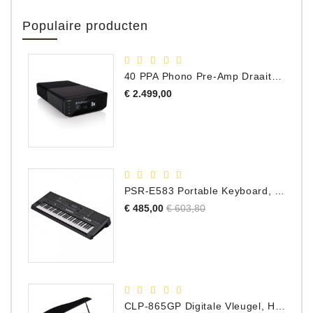
Populaire producten
40 PPA Phono Pre-Amp Draaitafel Voorversterker
Prijs
€ 2.499,00
PSR-E583 Portable Keyboard, 61 Toetsen
Normale
Prijs
€ 485,00
€ 603,80
prijs
CLP-865GP Digitale Vleugel, Hoogglans Zwart, DEMO Model