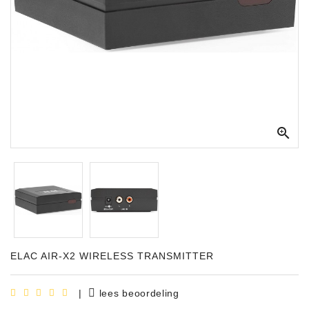
Apparatuur
Opname
Apparatuur
Blaasinstrumenten
Slaginstrumenten

Microfoons
Versterking
Instrumenten
Celtic
Instruments
ELAC AIR-X2 WIRELESS TRANSMITTER
Shop
Bladmuziek
|
lees beoordeling