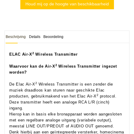
Houd mij op de hoogte van beschikbaarheid
Beschrijving
Details
Beoordeling
2
ELAC Air-X
Wireless Transmitter
2
Waarvoor kan de Air-X
Wireless Transmitter ingezet
worden?
2
De Elac Air-X
Wireless Transmitter is een zender die
muziek draadloos kan sturen naar geschikte Elac
2
producten, gebruikmakend van het Elac Air-X
protocol.
Deze transmitter heeft een analoge RCA L/R (cinch)
ingang.
Hierop kan in basis elke bronapparaat worden aangesloten
met een regelbare analoge uitgang (variabele output),
meestal LINE OUT/PREOUT of AUDIO OUT genoemd.
Denk hierbij aan een geïntegreerde versterker, homecinema