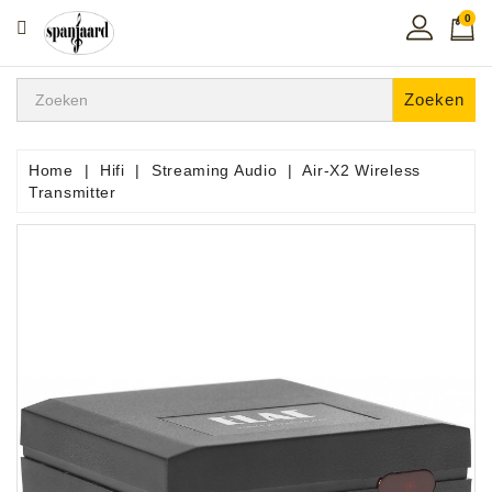
0
CATEGORIE
Home
Zoeken
Muziekles
In
Home
Hifi
Streaming Audio
Air-X2 Wireless
De
Transmitter
Regio
Toetsen
Instrumenten
Hifi
Snaarinstrumenten
Pro
Audio