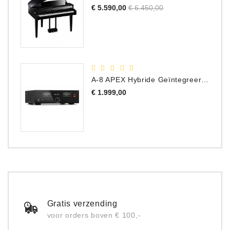
Normale
Prijs
€ 5.590,00
€ 6.450,00
prijs
A-8 APEX Hybride Geïntegreerde Versterker
Prijs
€ 1.999,00
Gratis verzending
voor orders boven € 100,-