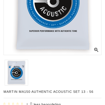
Apparatuur
Opname
Apparatuur
Blaasinstrumenten
Slaginstrumenten

Microfoons
Versterking
Instrumenten
Celtic
Instruments
Shop
MARTIN MA150 AUTHENTIC ACOUSTIC SET 13 - 56
Bladmuziek
|
lees beoordeling