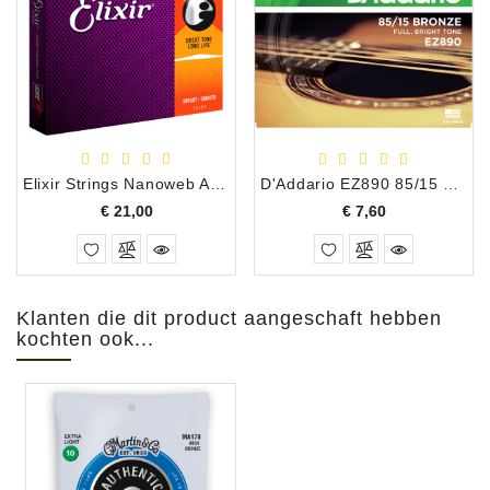
Elixir Strings Nanoweb Acoustic HD Light phosphor Bronze 13-53
D'Addario EZ890 85/15 BRONZE 009-045
Prijs
Prijs
€ 21,00
€ 7,60
Klanten die dit product aangeschaft hebben
kochten ook...