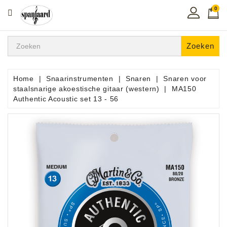
0
CATEGORIE
Home
Zoeken
Muziekles
In
Home
Snaarinstrumenten
Snaren
Snaren voor
De
staalsnarige akoestische gitaar (western)
MA150
Regio
Authentic Acoustic set 13 - 56
Toetsen
Instrumenten
Hifi
Snaarinstrumenten
Pro
Audio