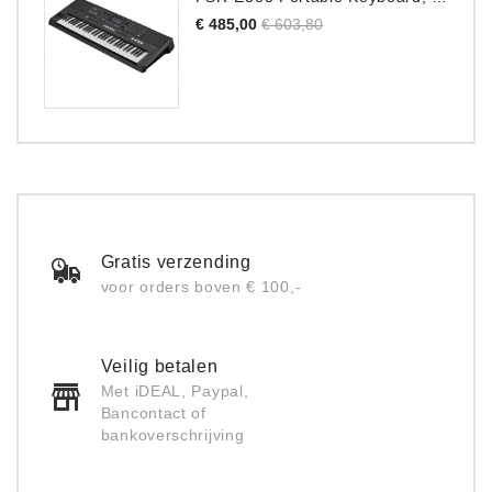
Normale
Prijs
€ 485,00
€ 603,80
prijs
Gratis verzending
voor orders boven € 100,-
Veilig betalen
Met iDEAL, Paypal,
Bancontact of
bankoverschrijving