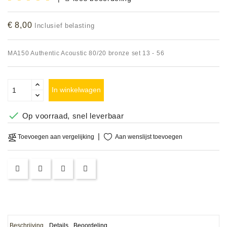
Accessoires
€ 8,00
Inclusief belasting
DEMO
MODELLEN
MA150 Authentic Acoustic 80/20 bronze set 13 - 56
OPRUIMING
In winkelwagen
OCCASIONS

Op voorraad, snel leverbaar
DEMONSTRATIES
&
Aan wenslijst toevoegen
Toevoegen aan vergelijking
CLINICS
VERHUUR,
SERVICE
&
DIENSTEN
Beschrijving
Details
Beoordeling