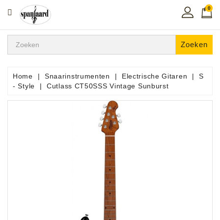
0
CATEGORIE
Home
Zoeken
Muziekles
In
Home
Snaarinstrumenten
Electrische Gitaren
S
De
- Style
Cutlass CT50SSS Vintage Sunburst
Regio
Toetsen
Instrumenten
Hifi
Snaarinstrumenten
Pro
Audio