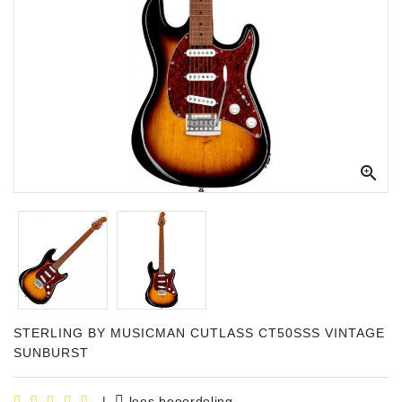
Apparatuur
Opname
Apparatuur
Blaasinstrumenten
Slaginstrumenten

Microfoons
Versterking
Instrumenten
Celtic
Instruments
STERLING BY MUSICMAN CUTLASS CT50SSS VINTAGE
Shop
SUNBURST
Bladmuziek
|
lees beoordeling