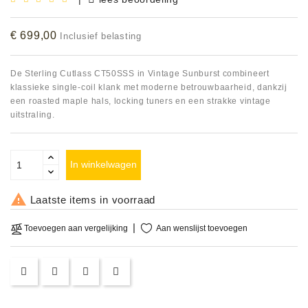
Accessoires
€ 699,00
Inclusief belasting
DEMO
MODELLEN
De Sterling Cutlass CT50SSS in Vintage Sunburst combineert
klassieke single-coil klank met moderne betrouwbaarheid, dankzij
OPRUIMING
een roasted maple hals, locking tuners en een strakke vintage
uitstraling.
OCCASIONS
In winkelwagen
DEMONSTRATIES
&
CLINICS

Laatste items in voorraad
VERHUUR,
Aan wenslijst toevoegen
Toevoegen aan vergelijking
SERVICE
&
DIENSTEN