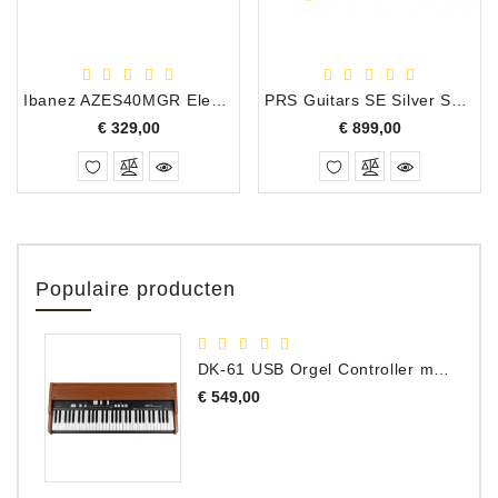
Ibanez AZES40MGR Electrische Gitaar - Mint Green
PRS Guitars SE Silver Sky RW Dandy Lion
Prijs
Prijs
€ 329,00
€ 899,00
Populaire producten
DK-61 USB Orgel Controller met Drawbars
Prijs
€ 549,00