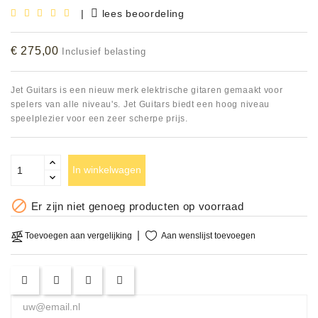
|
lees beoordeling
Accessoires
€ 275,00
Inclusief belasting
DEMO
MODELLEN
Jet Guitars is een nieuw merk elektrische gitaren gemaakt voor
OPRUIMING
spelers van alle niveau's. Jet Guitars biedt een hoog niveau
speelplezier voor een zeer scherpe prijs.
OCCASIONS
In winkelwagen
DEMONSTRATIES
&
CLINICS

Er zijn niet genoeg producten op voorraad
VERHUUR,
Aan wenslijst toevoegen
Toevoegen aan vergelijking
SERVICE
&
DIENSTEN