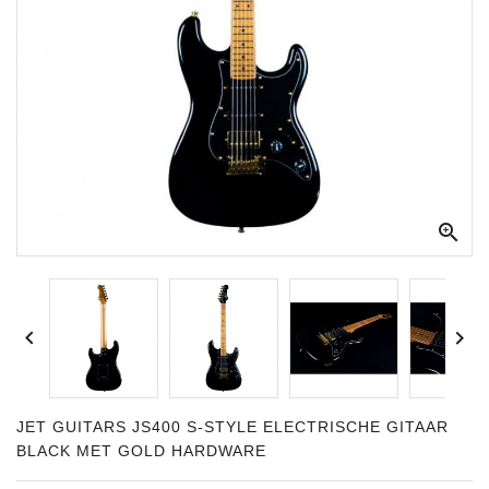
Apparatuur
Opname
Apparatuur
Blaasinstrumenten
Slaginstrumenten

Microfoons
Versterking
Instrumenten


Celtic
Instruments
Shop
JET GUITARS JS400 S-STYLE ELECTRISCHE GITAAR
BLACK MET GOLD HARDWARE
Bladmuziek