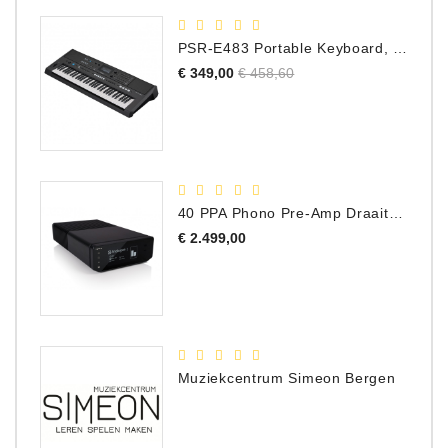
PSR-E483 Portable Keyboard, 61 Toetsen
Normale
Prijs
€ 349,00
€ 458,60
prijs
40 PPA Phono Pre-Amp Draaitafel Voorversterker
Prijs
€ 2.499,00
Muziekcentrum Simeon Bergen