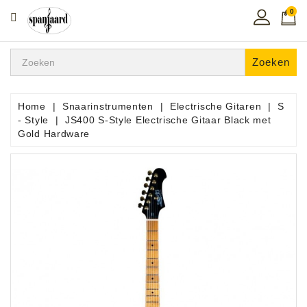
0
CATEGORIE
Home
Zoeken
Muziekles
In
Home
Snaarinstrumenten
Electrische Gitaren
S
De
- Style
JS400 S-Style Electrische Gitaar Black met
Regio
Gold Hardware
Toetsen
Instrumenten
Hifi
Snaarinstrumenten
Pro
Audio