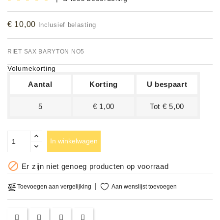
Accessoires
€ 10,00
Inclusief belasting
DEMO
MODELLEN
RIET SAX BARYTON NO5
Volumekorting
OPRUIMING
Aantal
Korting
U bespaart
OCCASIONS
5
€ 1,00
Tot € 5,00
DEMONSTRATIES
&
CLINICS
In winkelwagen
VERHUUR,

Er zijn niet genoeg producten op voorraad
SERVICE
&
Aan wenslijst toevoegen
Toevoegen aan vergelijking
DIENSTEN