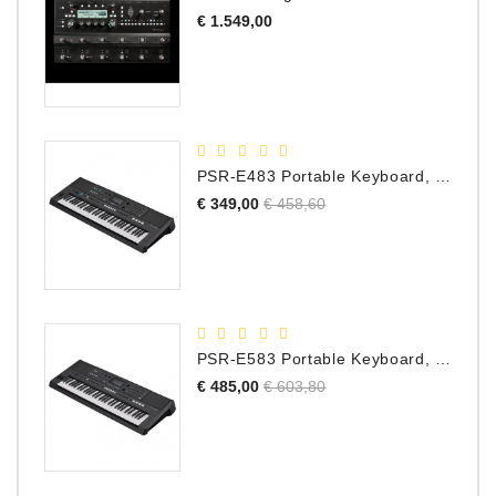
Prijs
€ 1.549,00
PSR-E483 Portable Keyboard, 61 Toetsen
Normale
Prijs
€ 349,00
€ 458,60
prijs
PSR-E583 Portable Keyboard, 61 Toetsen
Normale
Prijs
€ 485,00
€ 603,80
prijs