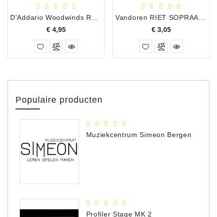
D'Addario Woodwinds Royal riet baritonsax 2.5
Vandoren RIET SOPRAAMSAXOFOON JAVA RED 4
Prijs
Prijs
€ 4,95
€ 3,05
Populaire producten
Muziekcentrum Simeon Bergen
Profiler Stage MK 2