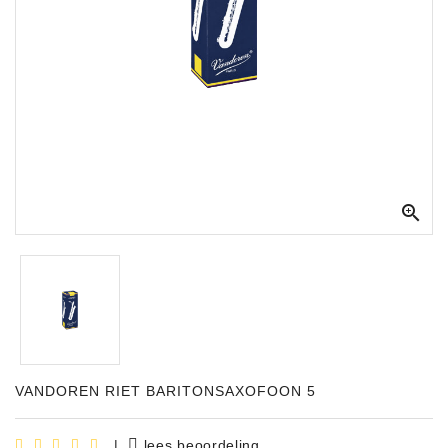
Apparatuur
Opname
Apparatuur
Blaasinstrumenten
Slaginstrumenten

Microfoons
Versterking
Instrumenten
Celtic
Instruments
Shop
VANDOREN RIET BARITONSAXOFOON 5
Bladmuziek
|
lees beoordeling