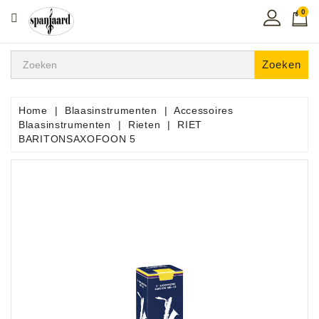
0
CATEGORIE
Home
Zoeken
Muziekles
In
Home
Blaasinstrumenten
Accessoires
De
Blaasinstrumenten
Rieten
RIET
Regio
BARITONSAXOFOON 5
Toetsen
Instrumenten
Hifi
Snaarinstrumenten
Pro
Audio