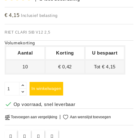
Accessoires
€ 4,15
Inclusief belasting
DEMO
MODELLEN
RIET CLARI SIB V12 2,5
Volumekorting
OPRUIMING
Aantal
Korting
U bespaart
OCCASIONS
10
€ 0,42
Tot € 4,15
DEMONSTRATIES
&
CLINICS
In winkelwagen
VERHUUR,

Op voorraad, snel leverbaar
SERVICE
&
Aan wenslijst toevoegen
Toevoegen aan vergelijking
DIENSTEN