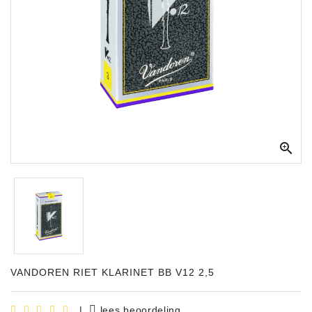
Apparatuur
Opname
Apparatuur
Blaasinstrumenten
Slaginstrumenten

Microfoons
Versterking
Instrumenten
Celtic
Instruments
Shop
VANDOREN RIET KLARINET BB V12 2,5
Bladmuziek
|
lees beoordeling