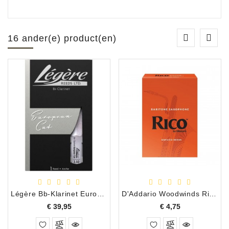
16 ander(e) product(en)
Légère Bb-Klarinet European Cut 2.50 Kunststof Riet
D'Addario Woodwinds Rico (oranje) riet baritonsax 5
Prijs
Prijs
€ 39,95
€ 4,75