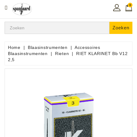
0
CATEGORIE
Home
Zoeken
Muziekles
In
Home
Blaasinstrumenten
Accessoires
De
Blaasinstrumenten
Rieten
RIET KLARINET Bb V12
Regio
2,5
Toetsen
Instrumenten
Hifi
Snaarinstrumenten
Pro
Audio