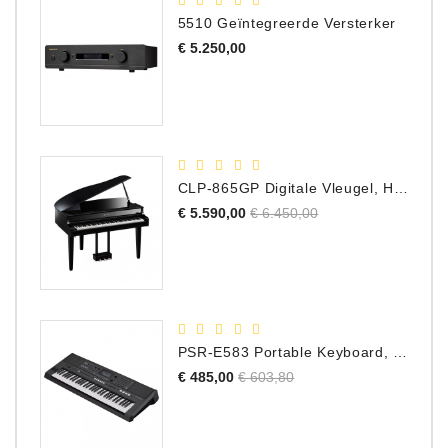
5510 Geïntegreerde Versterker
Prijs
€ 5.250,00
CLP-865GP Digitale Vleugel, Hoogglans Zwart, DEMO Model
Normale
Prijs
€ 5.590,00
€ 6.450,00
prijs
PSR-E583 Portable Keyboard, 61 Toetsen
Normale
Prijs
€ 485,00
€ 603,80
prijs