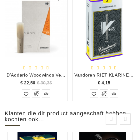
D'Addario Woodwinds Venn synthetisch riet altsaxofoon 2.5
Vandoren RIET KLARINET Bb V12 2,5
Normale
Prijs
Prijs
€ 22,50
€ 30,35
€ 4,15
prijs
Klanten die dit product aangeschaft hebben
kochten ook...