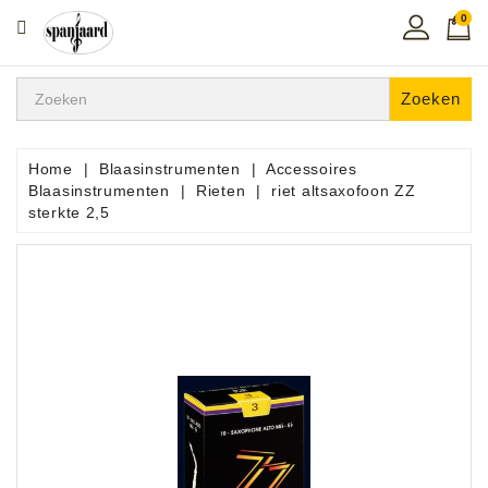
0
CATEGORIE
Home
Zoeken
Muziekles
In
Home
Blaasinstrumenten
Accessoires
De
Blaasinstrumenten
Rieten
riet altsaxofoon ZZ
Regio
sterkte 2,5
Toetsen
Instrumenten
Hifi
Snaarinstrumenten
Pro
Audio