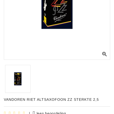
Apparatuur
Opname
Apparatuur
Blaasinstrumenten
Slaginstrumenten

Microfoons
Versterking
Instrumenten
Celtic
Instruments
Shop
VANDOREN RIET ALTSAXOFOON ZZ STERKTE 2,5
Bladmuziek
|
lees beoordeling