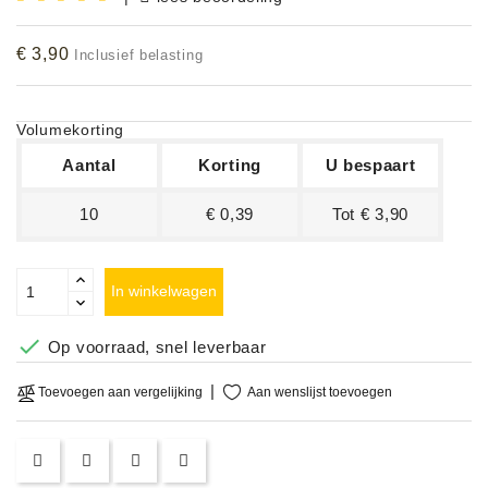
Accessoires
€ 3,90
Inclusief belasting
DEMO
MODELLEN
Volumekorting
OPRUIMING
Aantal
Korting
U bespaart
OCCASIONS
10
€ 0,39
Tot € 3,90
DEMONSTRATIES
&
In winkelwagen
CLINICS

Op voorraad, snel leverbaar
VERHUUR,
SERVICE
Aan wenslijst toevoegen
Toevoegen aan vergelijking
&
DIENSTEN