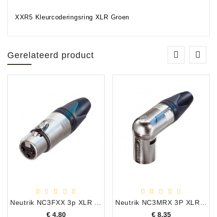
XXR5 Kleurcoderingsring XLR Groen
Gerelateerd product
Neutrik NC3FXX 3p XLR Female
Neutrik NC3MRX 3P XLR - M Plug Haaks
Prijs
Prijs
€ 4,80
€ 8,35