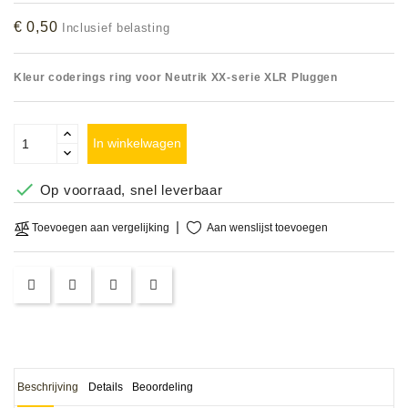
Accessoires
€ 0,50
Inclusief belasting
DEMO
Kleur coderings ring voor Neutrik XX-serie XLR Pluggen
MODELLEN
OPRUIMING
In winkelwagen
OCCASIONS

Op voorraad, snel leverbaar
DEMONSTRATIES
Aan wenslijst toevoegen
Toevoegen aan vergelijking
&
CLINICS
VERHUUR,
SERVICE
&
DIENSTEN
Beschrijving
Details
Beoordeling