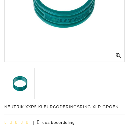
Apparatuur
Opname
Apparatuur
Blaasinstrumenten
Slaginstrumenten

Microfoons
Versterking
Instrumenten
Celtic
Instruments
NEUTRIK XXR5 KLEURCODERINGSRING XLR GROEN
Shop
Bladmuziek
|
lees beoordeling