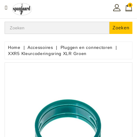
0
CATEGORIE
Home
Zoeken
Muziekles
In
Home
Accessoires
Pluggen en connectoren
De
XXR5 Kleurcoderingsring XLR Groen
Regio
Toetsen
Instrumenten
Hifi
Snaarinstrumenten
Pro
Audio