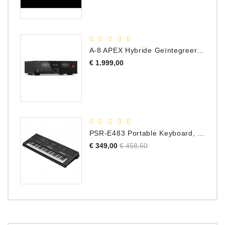
A-8 APEX Hybride Geïntegreerde Versterker
Prijs
€ 1.999,00
PSR-E483 Portable Keyboard, 61 Toetsen
Normale
Prijs
€ 349,00
€ 458,60
prijs