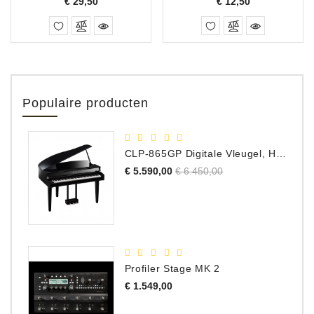
Prijs
Prijs
€ 29,50
€ 12,50
Populaire producten
CLP-865GP Digitale Vleugel, Hoogglans Zwart, DEMO Model
Normale
Prijs
€ 5.590,00
€ 6.450,00
prijs
Profiler Stage MK 2
Prijs
€ 1.549,00