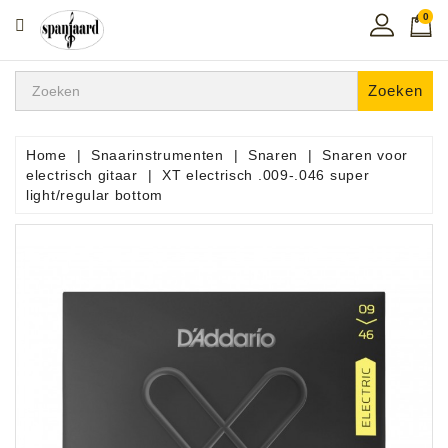
0
CATEGORIE
Home
Zoeken
Muziekles
In
Home
Snaarinstrumenten
Snaren
Snaren voor
De
electrisch gitaar
XT electrisch .009-.046 super
Regio
light/regular bottom
Toetsen
Instrumenten
Hifi
Snaarinstrumenten
Pro
Audio