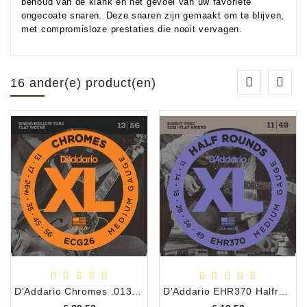
behoud van de klank en het gevoel van uw favoriete
ongecoate snaren. Deze snaren zijn gemaakt om te blijven,
met compromisloze prestaties die nooit vervagen.
16 ander(e) product(en)
D'Addario Chromes .013 - .056 ECG26
D'Addario EHR370 Halfround .011 - .049