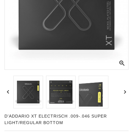
Apparatuur
Opname
Apparatuur
Blaasinstrumenten
Slaginstrumenten

Microfoons
Versterking
Instrumenten


Celtic
Instruments
Shop
D'ADDARIO XT ELECTRISCH .009-.046 SUPER
LIGHT/REGULAR BOTTOM
Bladmuziek