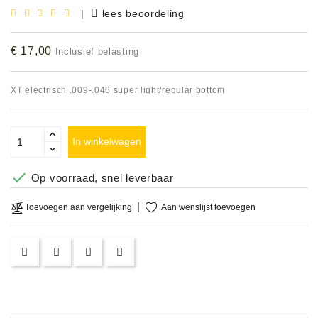
|
lees beoordeling
Accessoires
€ 17,00
Inclusief belasting
DEMO
MODELLEN
XT electrisch .009-.046 super light/regular bottom
OPRUIMING
OCCASIONS
In winkelwagen
DEMONSTRATIES

Op voorraad, snel leverbaar
&
CLINICS
Aan wenslijst toevoegen
Toevoegen aan vergelijking
VERHUUR,
SERVICE
&
DIENSTEN