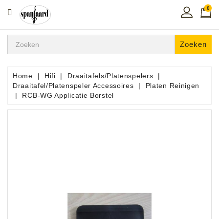
0
CATEGORIE
Home
Zoeken
Muziekles
In
Home
Hifi
Draaitafels/Platenspelers
De
Draaitafel/Platenspeler Accessoires
Platen Reinigen
Regio
RCB-WG Applicatie Borstel
Toetsen
Instrumenten
Hifi
Snaarinstrumenten
Pro
Audio