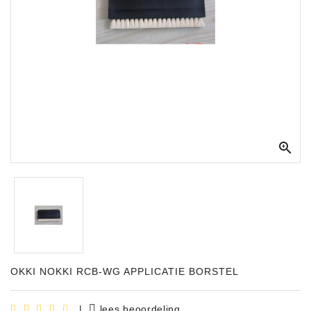
Apparatuur
Opname
Apparatuur
Blaasinstrumenten
Slaginstrumenten

Microfoons
Versterking
Instrumenten
Celtic
Instruments
Shop
OKKI NOKKI RCB-WG APPLICATIE BORSTEL
Bladmuziek
|
lees beoordeling