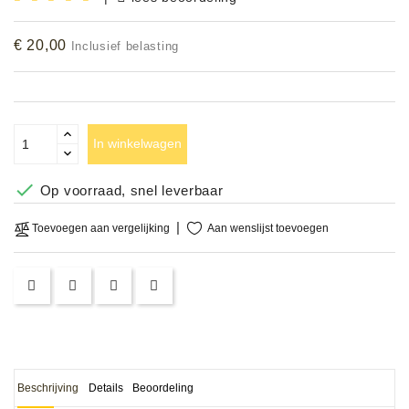
Accessoires
€ 20,00
Inclusief belasting
DEMO
MODELLEN
OPRUIMING
In winkelwagen
OCCASIONS

Op voorraad, snel leverbaar
DEMONSTRATIES
Aan wenslijst toevoegen
Toevoegen aan vergelijking
&
CLINICS
VERHUUR,
SERVICE
&
DIENSTEN
Beschrijving
Details
Beoordeling