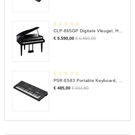
CLP-865GP Digitale Vleugel, Hoogglans Zwart, DEMO Model
Normale
Prijs
€ 5.590,00
€ 6.450,00
prijs
PSR-E583 Portable Keyboard, 61 Toetsen
Normale
Prijs
€ 485,00
€ 603,80
prijs