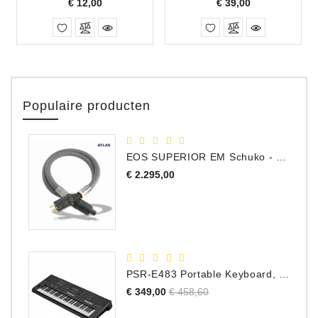
Prijs
Prijs
€ 12,00
€ 39,00
Populaire producten
EOS SUPERIOR EM Schuko - C15 - Netstroom Kabel, 1.0 Meter
Prijs
€ 2.295,00
PSR-E483 Portable Keyboard, 61 Toetsen
Normale
Prijs
€ 349,00
€ 458,60
prijs