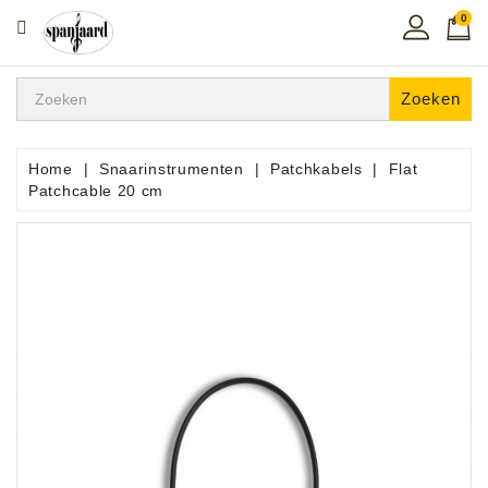
0
CATEGORIE
Home
Zoeken
Muziekles
In
Home
Snaarinstrumenten
Patchkabels
Flat
De
Patchcable 20 cm
Regio
Toetsen
Instrumenten
Hifi
Snaarinstrumenten
Pro
Audio