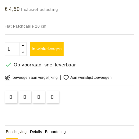
Accessoires
€ 4,50
Inclusief belasting
DEMO
Flat Patchcable 20 cm
MODELLEN
OPRUIMING
In winkelwagen
OCCASIONS

Op voorraad, snel leverbaar
DEMONSTRATIES
Aan wenslijst toevoegen
Toevoegen aan vergelijking
&
CLINICS
VERHUUR,
SERVICE
&
DIENSTEN
Beschrijving
Details
Beoordeling