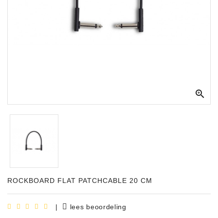
Apparatuur
Opname
Apparatuur
Blaasinstrumenten
Slaginstrumenten

Microfoons
Versterking
Instrumenten
Celtic
Instruments
ROCKBOARD FLAT PATCHCABLE 20 CM
Shop
Bladmuziek
|
lees beoordeling