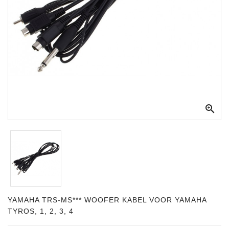
Apparatuur
Opname
Apparatuur
Blaasinstrumenten
Slaginstrumenten

Microfoons
Versterking
Instrumenten
Celtic
Instruments
Shop
YAMAHA TRS-MS*** WOOFER KABEL VOOR YAMAHA
TYROS, 1, 2, 3, 4
Bladmuziek