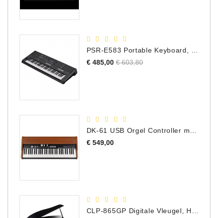
PSR-E583 Portable Keyboard, 61 Toetsen
Normale
Prijs
€ 485,00
€ 603,80
prijs
DK-61 USB Orgel Controller met Drawbars
Prijs
€ 549,00
CLP-865GP Digitale Vleugel, Hoogglans Zwart, DEMO Model