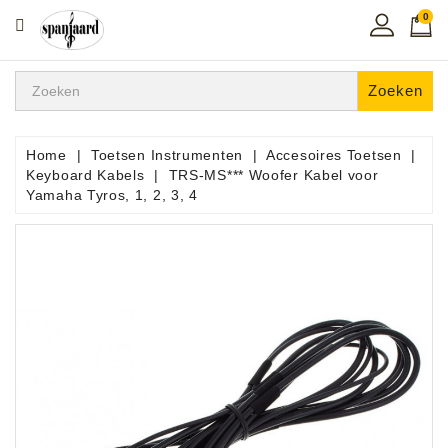
0
CATEGORIE
Home
Zoeken
Muziekles
In
Home
Toetsen Instrumenten
Accesoires Toetsen
De
Keyboard Kabels
TRS-MS*** Woofer Kabel voor
Regio
Yamaha Tyros, 1, 2, 3, 4
Toetsen
Instrumenten
Hifi
Snaarinstrumenten
Pro
Audio