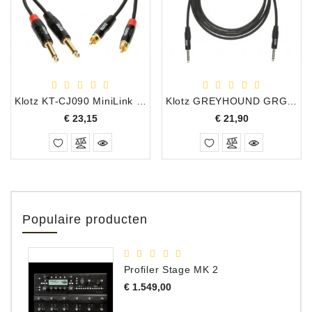
Klotz KT-CJ090 MiniLink PRO Stereo Twin Kabel 2 x RCA/2 X Jack, 0.90 Meter
Klotz GREYHOUND GRG1PP03.0 Stereo Kabel 2 x Gebalanceerd Jack 6.35mm, 3.00 Meter
Prijs
Prijs
€ 23,15
€ 21,90
Populaire producten
Profiler Stage MK 2
Prijs
€ 1.549,00