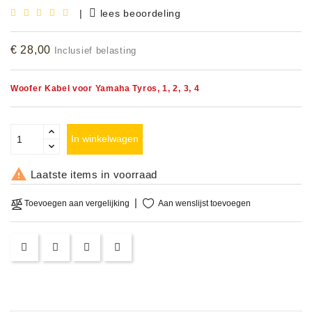
|
lees beoordeling
Accessoires
€ 28,00
Inclusief belasting
DEMO
MODELLEN
Woofer Kabel voor Yamaha Tyros, 1, 2, 3, 4
OPRUIMING
OCCASIONS
In winkelwagen
DEMONSTRATIES

Laatste items in voorraad
&
CLINICS
Aan wenslijst toevoegen
Toevoegen aan vergelijking
VERHUUR,
SERVICE
&
DIENSTEN