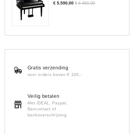
Normale
Prijs
€ 5.590,00
€ 6.450,00
prijs
Gratis verzending
voor orders boven € 100,-
Veilig betalen
Met iDEAL, Paypal,
Bancontact of
bankoverschrijving