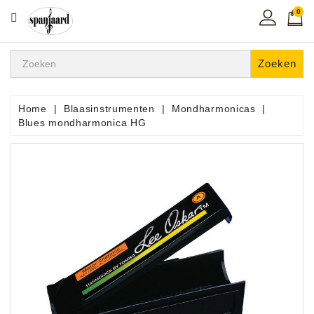
0
CATEGORIE
Home
Zoeken
Muziekles
In
Home
Blaasinstrumenten
Mondharmonicas
De
Blues mondharmonica HG
Regio
Toetsen
Instrumenten
Hifi
Snaarinstrumenten
Pro
Audio