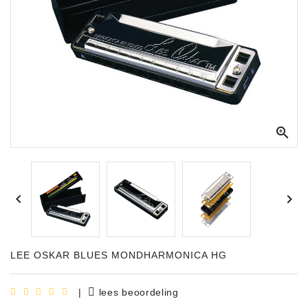
Apparatuur
Opname
Apparatuur
Blaasinstrumenten
Slaginstrumenten

Microfoons
Versterking


Instrumenten
Celtic
Instruments
LEE OSKAR BLUES MONDHARMONICA HG
Shop
Bladmuziek
|
lees beoordeling