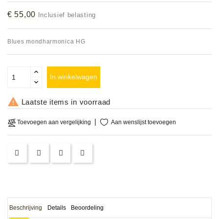
Accessoires
€ 55,00
Inclusief belasting
DEMO
Blues mondharmonica HG
MODELLEN
OPRUIMING
In winkelwagen
OCCASIONS

Laatste items in voorraad
DEMONSTRATIES
Aan wenslijst toevoegen
Toevoegen aan vergelijking
&
CLINICS
VERHUUR,
SERVICE
&
DIENSTEN
Beschrijving
Details
Beoordeling