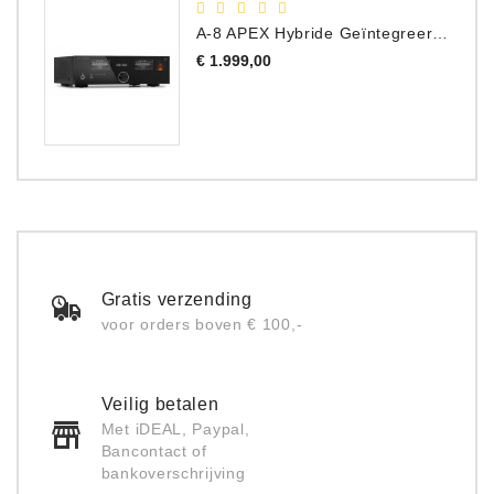
A-8 APEX Hybride Geïntegreerde Versterker
Prijs
€ 1.999,00
Gratis verzending
voor orders boven € 100,-
Veilig betalen
Met iDEAL, Paypal,
Bancontact of
bankoverschrijving