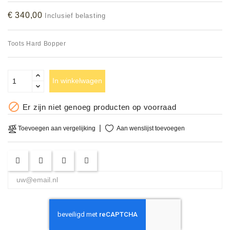
Accessoires
€ 340,00
Inclusief belasting
DEMO
Toots Hard Bopper
MODELLEN
OPRUIMING
In winkelwagen
OCCASIONS

Er zijn niet genoeg producten op voorraad
DEMONSTRATIES
Aan wenslijst toevoegen
Toevoegen aan vergelijking
&
CLINICS
VERHUUR,
SERVICE
&
DIENSTEN