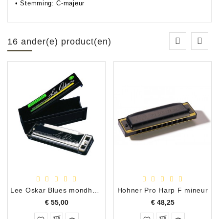
• Stemming: C-majeur
16 ander(e) product(en)
Lee Oskar Blues mondharmonica E natural minor
Hohner Pro Harp F mineur
Prijs
Prijs
€ 55,00
€ 48,25