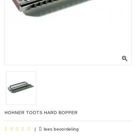
Apparatuur
Opname
Apparatuur
Blaasinstrumenten
Slaginstrumenten

Microfoons
Versterking
Instrumenten
Celtic
Instruments
HOHNER TOOTS HARD BOPPER
Shop
Bladmuziek
|
lees beoordeling