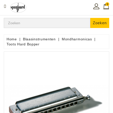
0
CATEGORIE
Home
Zoeken
Muziekles
In
Home
Blaasinstrumenten
Mondharmonicas
De
Toots Hard Bopper
Regio
Toetsen
Instrumenten
Hifi
Snaarinstrumenten
Pro
Audio