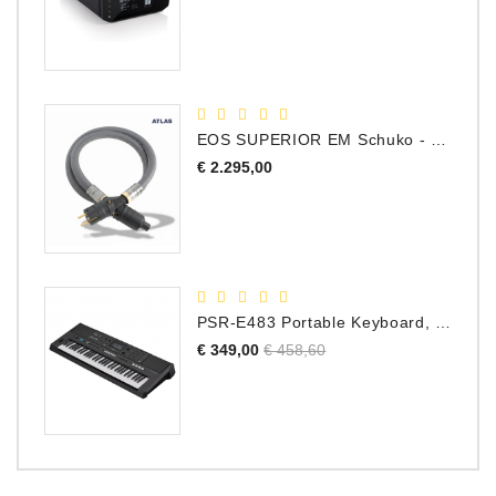
EOS SUPERIOR EM Schuko - C15 - Netstroom Kabel, 1.0 Meter
Prijs
€ 2.295,00
PSR-E483 Portable Keyboard, 61 Toetsen
Normale
Prijs
€ 349,00
€ 458,60
prijs