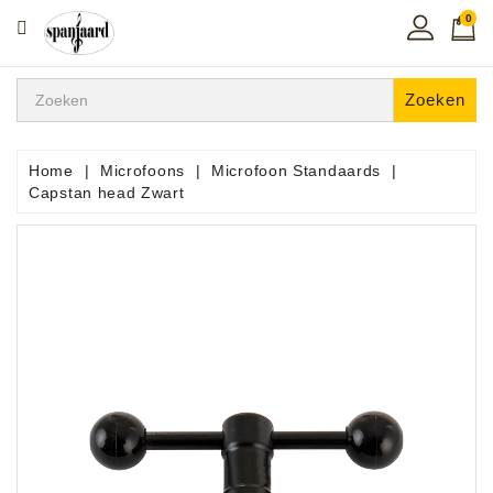
0
CATEGORIE
Home
Zoeken
Muziekles
In
Home
Microfoons
Microfoon Standaards
De
Capstan head Zwart
Regio
Toetsen
Instrumenten
Hifi
Snaarinstrumenten
Pro
Audio