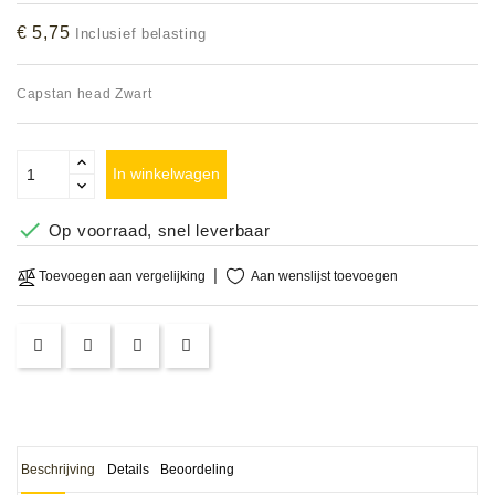
Accessoires
€ 5,75
Inclusief belasting
DEMO
Capstan head Zwart
MODELLEN
OPRUIMING
In winkelwagen
OCCASIONS

Op voorraad, snel leverbaar
DEMONSTRATIES
Aan wenslijst toevoegen
Toevoegen aan vergelijking
&
CLINICS
VERHUUR,
SERVICE
&
DIENSTEN
Beschrijving
Details
Beoordeling