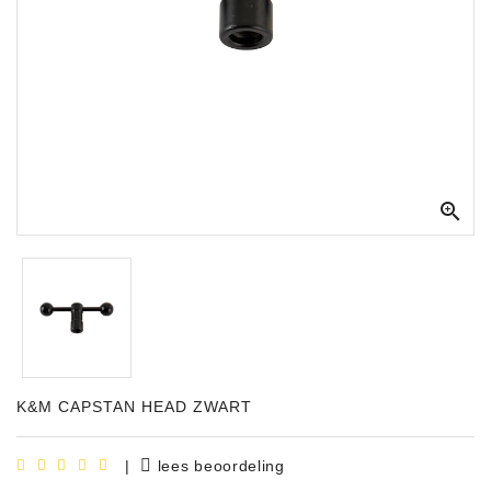
Apparatuur
Opname
Apparatuur
Blaasinstrumenten
Slaginstrumenten

Microfoons
Versterking
Instrumenten
Celtic
Instruments
K&M CAPSTAN HEAD ZWART
Shop
Bladmuziek
|
lees beoordeling