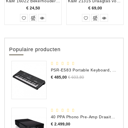
K&M 16022 Bekerhouder - Zwart
K&M 21315 Draagtas voor 6 microfoonstatieven
Prijs
Prijs
€ 24,50
€ 69,00
Populaire producten
PSR-E583 Portable Keyboard, 61 Toetsen
Normale
Prijs
€ 485,00
€ 603,80
prijs
40 PPA Phono Pre-Amp Draaitafel Voorversterker
Prijs
€ 2.499,00