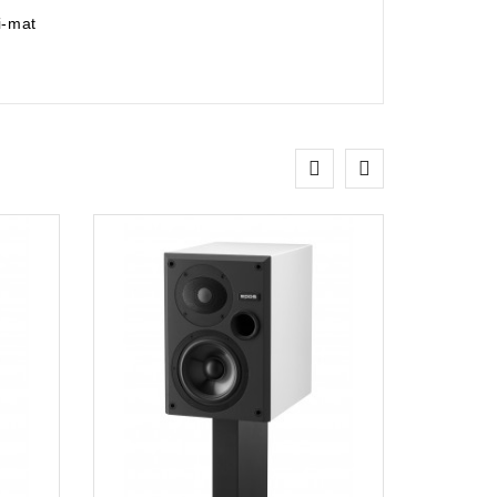
i-mat
Rob Valkering
verkoop / technische dienst