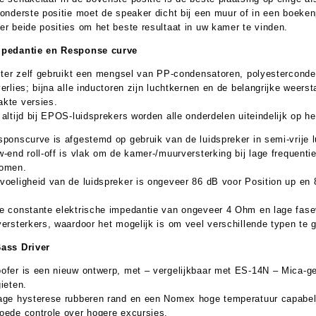
 onderste positie moet de speaker dicht bij een muur of in een boeke
er beide posities om het beste resultaat in uw kamer te vinden.
mpedantie en Response curve
ilter zelf gebruikt een mengsel van PP-condensatoren, polyestercond
verlies; bijna alle inductoren zijn luchtkernen en de belangrijke weers
kte versies.
 altijd bij EPOS-luidsprekers worden alle onderdelen uiteindelijk op h
sponscurve is afgestemd op gebruik van de luidspreker in semi-vrije lu
w-end roll-off is vlak om de kamer-/muurversterking bij lage frequen
omen.
voeligheid van de luidspreker is ongeveer 86 dB voor Position up en
e constante elektrische impedantie van ongeveer 4 Ohm en lage fasev
versterkers, waardoor het mogelijk is om veel verschillende typen te 
ass Driver
ofer is een nieuw ontwerp, met – vergelijkbaar met ES-14N – Mica-g
gieten.
age hysterese rubberen rand en een Nomex hoge temperatuur capabele 
oede controle over hogere excursies.