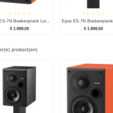
 instrumenten, studio
uur, professionele audio
en HiFi,
Epos ES-7N Boekenplank Luidspreker Set, Oranje DEMO Modellen
€ 1.999,00
Prijs
€ 1.999,00
Prijs
er(e) product(en)
Rico (oranje) riet altsax 2.5
High End RCA Plug Rood
€ 2,85
Prijs
€ 5,25
Prijs
Rico (oranje) riet besklarinet 2,5
The TWIN (Halogen Free) Luidspreker Kabel, per meter