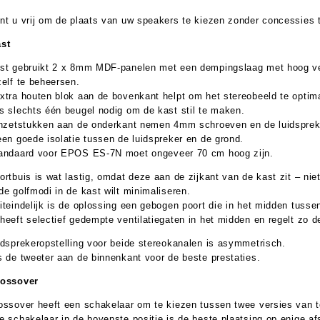
nt u vrij om de plaats van uw speakers te kiezen zonder concessies 
st
st gebruikt 2 x 8mm MDF-panelen met een dempingslaag met hoog ve
zelf te beheersen.
xtra houten blok aan de bovenkant helpt om het stereobeeld te optima
s slechts één beugel nodig om de kast stil te maken.
inzetstukken aan de onderkant nemen 4mm schroeven en de luidspreke
een goede isolatie tussen de luidspreker en de grond.
andaard voor EPOS ES-7N moet ongeveer 70 cm hoog zijn.
ortbuis is wat lastig, omdat deze aan de zijkant van de kast zit – nie
de golfmodi in de kast wilt minimaliseren.
iteindelijk is de oplossing een gebogen poort die in het midden tussen
heeft selectief gedempte ventilatiegaten in het midden en regelt zo d
idsprekeropstelling voor beide stereokanalen is asymmetrisch.
s de tweeter aan de binnenkant voor de beste prestaties.
rossover
ossover heeft een schakelaar om te kiezen tussen twee versies van t
e schakelaar in de bovenste positie is de beste plaatsing op enige 