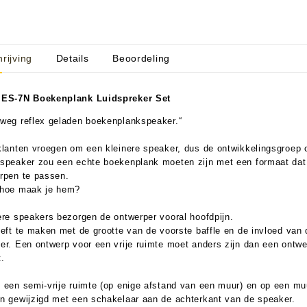
rijving
Details
Beoordeling
aratuur
tseninstrumenten
laginstrumenten
Microfoons/Opname
pparatuur
 Instrumenten
Vincent Kabels OPRUIMING
Van Den Hul Kabels OPRUIMING
 ES-7N Boekenplank Luidspreker Set
weg reflex geladen boekenplankspeaker.“
rsterking
klanten vroegen om een ​​kleinere speaker, dus de ontwikkelingsgroep
speaker zou een echte boekenplank moeten zijn met een formaat dat 
rpen te passen.
hoe maak je hem?
ere speakers bezorgen de ontwerper vooral hoofdpijn.
eeft te maken met de grootte van de voorste baffle en de invloed van
er. Een ontwerp voor een vrije ruimte moet anders zijn dan een ontwe
t.
 een semi-vrije ruimte (op enige afstand van een muur) en op een muu
n gewijzigd met een schakelaar aan de achterkant van de speaker.