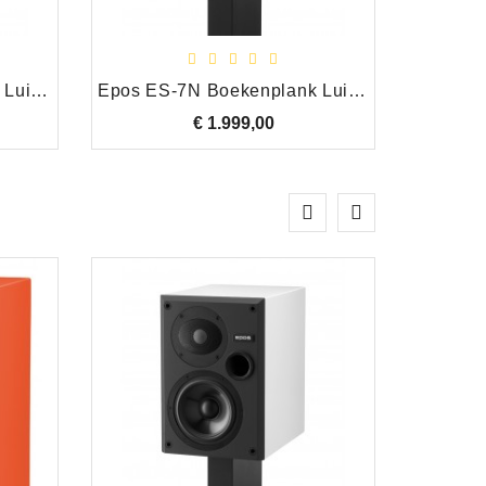
Electrische (bas)gitaren, bas en
gitaarversterking, slagwerk, live
microfoons en toebehoren.
Epos ES-7N Boekenplank Luidspreker Set, Zwart
Epos ES-7N Boekenplank Luidspreker Set, Wit
Reparatie instrumenten,
€ 1.999,00
Prijs
versterking en Hifi.