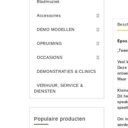
Bladmuziek
Accessoires
Besch
DEMO Opname App
DEMO Toe
DEMO MODELLEN
Opruiming Elec. Gitaren & Amps
Opruiming S
Opruiming 
Opruiming Opname A
Opruiming Toetsen
Epos
OPRUIMING
„Twee
Occ. Gitaar/Bas Ve
OCCASIONS
Veel 
Deze 
DEMONSTRATIES & CLINICS
ontwe
Maar 
VERHUUR, SERVICE &
Klein
DIENSTEN
Dit h
speak
speel
Populaire producten
Om in
worde