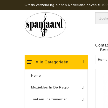
Gratis verzending binnen Nederland boven € 100
Contac
Bet
Home
Alle Categorieën
Home
Muziekles In De Regio
Keyboard Tassen, Koffers, Hoezen
Toetsen Instrumenten
Draaitafel/Platenspeler 
Draaitafel/Platenspeler Vervangings Naalden Tonar