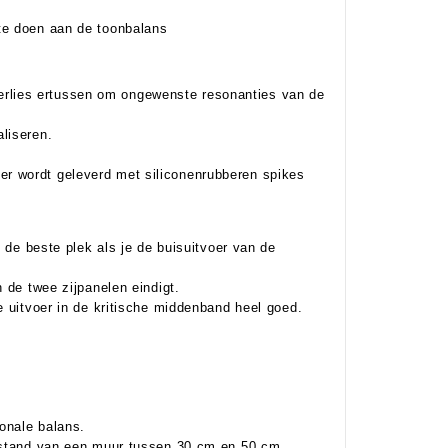
te doen aan de toonbalans
rlies ertussen om ongewenste resonanties van de
liseren.
r wordt geleverd met siliconenrubberen spikes
t de beste plek als je de buisuitvoer van de
 de twee zijpanelen eindigt.
e uitvoer in de kritische middenband heel goed.
onale balans.
afstand van een muur tussen 30 cm en 50 cm.