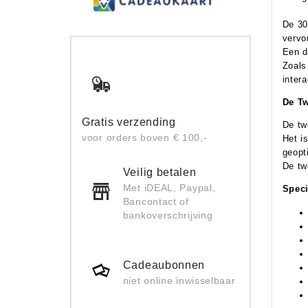
De 30
vervo
Een d
Zoals
inter
De Tw
Gratis verzending
De tw
voor orders boven € 100,-
Het i
geopt
De tw
Veilig betalen
Met iDEAL, Paypal,
Speci
Bancontact of
bankoverschrijving
Cadeaubonnen
niet online inwisselbaar