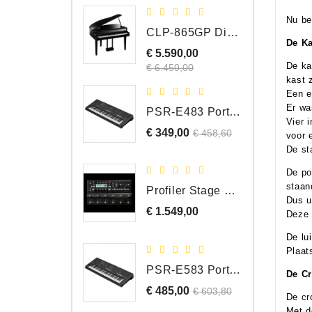
Nu be
CLP-865GP Digitale Vleugel, Hoogglans Zwart, DEMO Model
De Ka
€ 5.590,00
Normale
De ka
Prijs
prijs
€ 6.450,00
kast 
Een e
Er wa
PSR-E483 Portable Keyboard, 61 Toetsen
Vier 
€ 349,00
Normale
Prijs
€ 458,60
voor 
prijs
De st
De po
staan
Profiler Stage MK 2
Dus u
€ 1.549,00
Prijs
Deze 
De lu
Plaat
PSR-E583 Portable Keyboard, 61 Toetsen
De C
€ 485,00
Normale
Prijs
€ 603,80
De cr
prijs
Met d