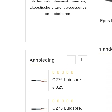
Bladmuziek, blaasinstrumenten,
Toets
akoestische gitaren, accessoires
apparat
en toebehoren.
4 and
Aanbieding
C276 Luidspreker kabel 2 x 2,50 mm² (per meter)
€ 3,25
Prijs
C275 Luidspreker kabel 2 x 1,50 mm² (Per Meter)