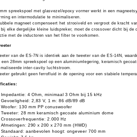
mm spreekspoel met glasvezel/epoxy vormer werkt in een magneetsy
rming en intermodulatie te minimaliseren.
ubbele magneet compenseert het strooiveld en vergroot de kracht va
 bij elke dergelijke kleine luidspreker, moet de crossover dicht bij d
actie met de inductoren van het filter te voorkomen.
eeter
eeter van de ES-7N is identiek aan de tweeter van de ES-14N, waardo
s een 28mm spreekspoel op een aluminiumlegering, keramisch gecoat
imaliseerde inter-cavity luchtstroom.
eeter gebruikt geen ferrofluid in de opening voor een stabiele temper
ficaties:
Impedantie: 4 Ohm, minimaal 3 Ohm bij 15 kHz
Gevoeligheid: 2,83 V, 1 m: 86 dB/89 dB
Woofer: 130 mm PP conuswoofer
Tweeter: 28 mm keramisch gecoate aluminium dome
Crossoverfrequentie: 2.000 Hz
Afmetingen: 290 x 200 x 270 mm (HWD)
Standaard: aanbevolen hoogt: ongeveer 700 mm