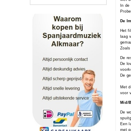
In de
Probe
De I
Het f
laag 
gemaa
Zoals
De re
De lo
voork
De ge
Met d
voor 
Mid/B
De wo
spuit
Een l
met g