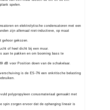
nplank spelen.
ensatoren en elektrolytische condensatoren met een
tanden zijn allemaal niet-inductieve, op maat
et gehoor gekozen.
cht of heel dicht bij een muur.
ties aan te pakken en om booming bass te
 89 dB voor Position down van de schakelaar.
erschuiving is de ES-7N een onkritische belasting
gebruiken.
evuld polypropyleen conusmateriaal gemaakt met
spin zorgen ervoor dat de ophanging lineair is