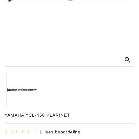
Apparatuur
Opname
Apparatuur
Blaasinstrumenten
Slaginstrumenten

Microfoons
Versterking
Instrumenten
Celtic
Instruments
YAMAHA YCL-450 KLARINET
Shop
Bladmuziek
|
lees beoordeling