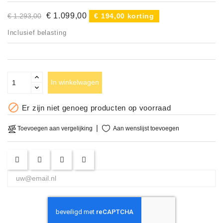
Accessoires
€ 1.099,00
€ 1.293,00
€ 194,00 korting
Inclusief belasting
DEMO
MODELLEN
OPRUIMING
In winkelwagen
OCCASIONS

Er zijn niet genoeg producten op voorraad
DEMONSTRATIES
Aan wenslijst toevoegen
Toevoegen aan vergelijking
&
CLINICS
VERHUUR,
SERVICE
&
DIENSTEN