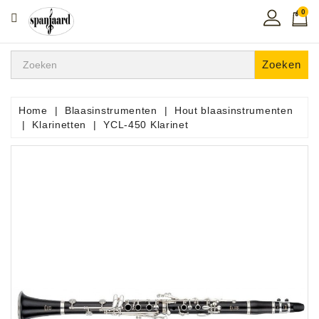
0
CATEGORIE
Home
Zoeken
Muziekles
In
Home
Blaasinstrumenten
Hout blaasinstrumenten
De
Klarinetten
YCL-450 Klarinet
Regio
Toetsen
Instrumenten
Hifi
Snaarinstrumenten
Pro
Audio