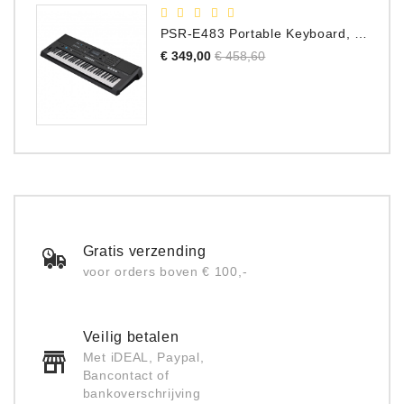
PSR-E483 Portable Keyboard, 61 Toetsen
Normale
Prijs
€ 349,00
€ 458,60
prijs
Gratis verzending
voor orders boven € 100,-
Veilig betalen
Met iDEAL, Paypal,
Bancontact of
bankoverschrijving