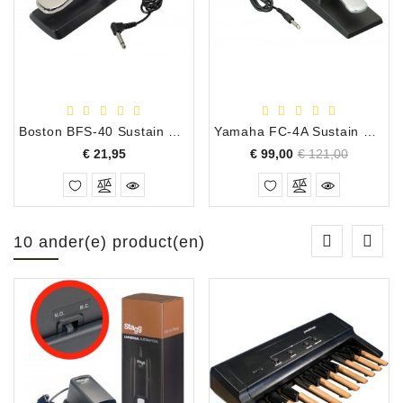
Boston BFS-40 Sustain Pedaal Pianostijl, Omschakelbaar
Yamaha FC-4A Sustain Pedaal Piano Stijl
Prijs
Normale
Prijs
€ 21,95
€ 99,00
€ 121,00
prijs
10 ander(e) product(en)