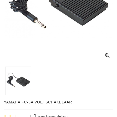
Apparatuur
Opname
Apparatuur
Blaasinstrumenten
Slaginstrumenten

Microfoons
Versterking
Instrumenten
Celtic
Instruments
Shop
YAMAHA FC-5A VOETSCHAKELAAR
Bladmuziek
|
lees beoordeling