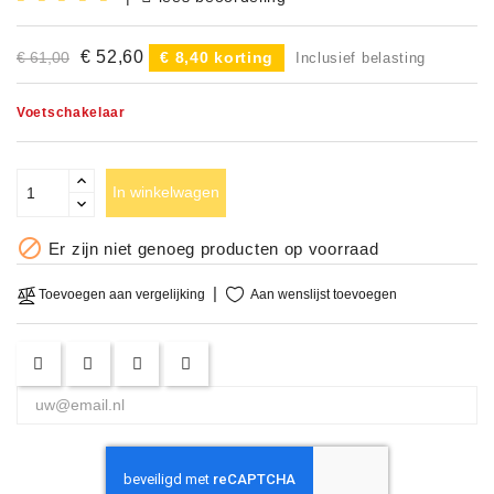
Accessoires
€ 52,60
€ 61,00
€ 8,40 korting
Inclusief belasting
DEMO
MODELLEN
Voetschakelaar
OPRUIMING
In winkelwagen
OCCASIONS

Er zijn niet genoeg producten op voorraad
DEMONSTRATIES
&
Aan wenslijst toevoegen
Toevoegen aan vergelijking
CLINICS
VERHUUR,
SERVICE
&
DIENSTEN