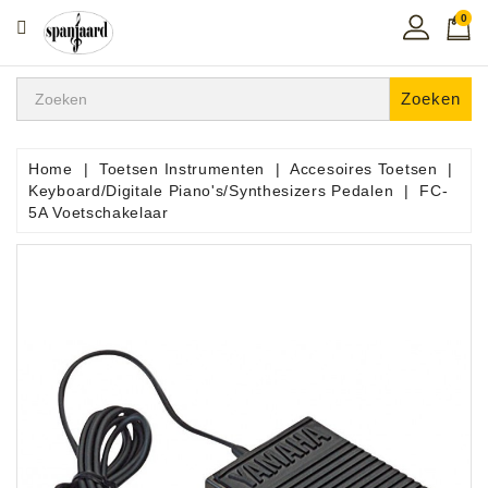
0
CATEGORIE
Home
Zoeken
Muziekles
In
Home
Toetsen Instrumenten
Accesoires Toetsen
De
Keyboard/Digitale Piano's/Synthesizers Pedalen
FC-
Regio
5A Voetschakelaar
Toetsen
Instrumenten
Hifi
Snaarinstrumenten
Pro
Audio